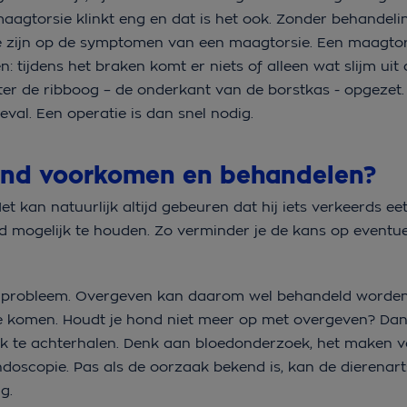
agtorsie klinkt eng en dat is het ook. Zonder behandeling
 te zijn op de symptomen van een maagtorsie. Een maagtor
tijdens het braken komt er niets of alleen wat slijm uit 
hter de ribboog – de onderkant van de borstkas - opgezet.
eval. Een operatie is dan snel nodig.
hond voorkomen en behandelen?
t kan natuurlijk altijd gebeuren dat hij iets verkeerds eet
d mogelijk te houden. Zo verminder je de kans op eventue
d probleem. Overgeven kan daarom wel behandeld worden,
e komen. Houdt je hond niet meer op met overgeven? Da
k te achterhalen. Denk aan bloedonderzoek, het maken 
ndoscopie. Pas als de oorzaak bekend is, kan de dierenar
g.