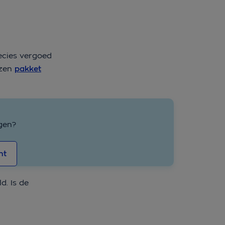
recies vergoed
ozen
pakket
gen?
ht
d. Is de