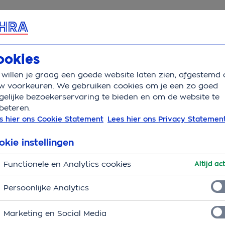
rvice & Contact
Overzicht
Wat is verzekerd
Aandoeni
ookies
willen je graag een goede website laten zien, afgestemd 
Overgeven hond
w voorkeuren. We gebruiken cookies om je een zo goed
elijke bezoekerservaring te bieden en om de website te
beteren.
s hier ons Cookie Statement
Lees hier ons Privacy Statemen
e hem wel eens ziet overgeven. Overgeven (of braken) is 
okie instellingen
te achterhalen waarom je hond moet overgeven. Waarom 
Functionele en Analytics cookies
Altijd act
Persoonlijke Analytics
Marketing en Social Media
of drinken dat in zijn maag zit weer uit. Voordat je hond 