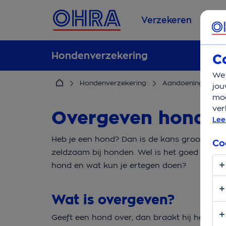
Verzekeren
Se
Hondenverzekering
C
We 
Hondenverzekering
Aandoeningen
jou
mog
ver
Overgeven hond
Lee
Heb je een hond? Dan is de kans groot dat j
Co
zeldzaam bij honden. Wel is het goed om 
hond en wat kun je ertegen doen?
Wat is overgeven?
Geeft een hond over, dan braakt hij het eten 