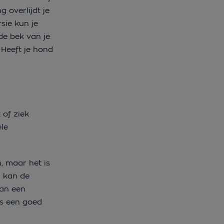
 overlijdt je
sie kun je
de bek van je
 Heeft je hond
 of ziek
le
 maar het is
n kan de
van een
ts een goed