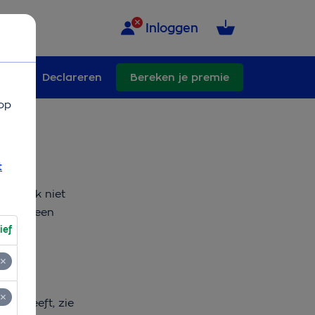
Inloggen
ngen
Declareren
Bereken je premie
op
t
dan ook niet
braakt een
ief
overgeeft, zie