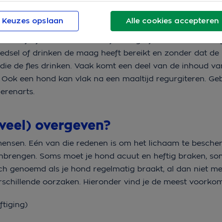
 hond na het overgeven nog vrolijk en actief? Dan is er v
 sloom wordt.
Keuzes opslaan
Alle cookies accepteren
rschijnlijk komt dat woord je niet gelijk bekend voor. Re
edsel of drinken de maag heeft bereikt en zonder dat de
 die de fles drinken. Vaak komt een deel van de inhoud va
Ook een hond kan vlak na een maaltijd regurgiteren. Geb
ierenarts.
eel) overgeven?
ensen. Eén van die redenen is om het lichaam te besch
nbrengen. Soms moet je hond acuut en heftig braken, som
h genoemd als je hond regelmatig braakt, al dan niet me
erschillende oorzaken. Hieronder vind je de meest voork
ftiging)