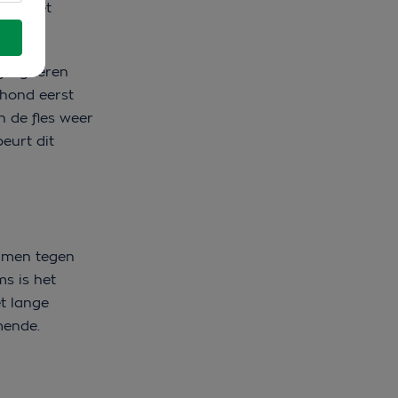
aak niet
gurgiteren
 hond eerst
n de fles weer
eurt dit
ermen tegen
s is het
t lange
omende.