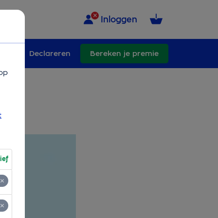
Inloggen
ngen
Declareren
Bereken je premie
op
t
ief