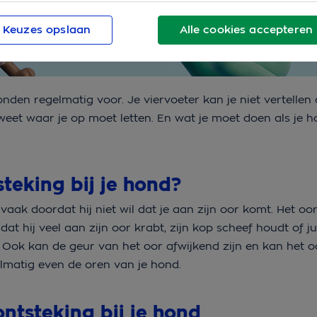
Keuzes opslaan
Alle cookies accepteren
nden regelmatig voor. Je viervoeter kan je niet vertellen d
je weet waar je op moet letten. En wat je moet doen als je 
steking bij je hond?
 vaak doordat hij niet wil dat je aan zijn oor komt. Het o
at hij veel aan zijn oor krabt, zijn kop scheef houdt of ju
 Ook kan de geur van het oor afwijkend zijn en kan het 
elmatig even de oren van je hond.
ntsteking bij je hond