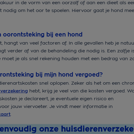
akuur in de vorm van een oorzalf of aan een dieet als een
t nodig om het oor te spoelen. Hiervoor gaat je hond mee
 oorontsteking bij een hond
hangt van veel factoren af. In alle gevallen heb je natuur
ngt verder af van de behandeling die nodig is. Een zalfje 
e moet je als snel rekening houden met een bedrag van z
orontsteking bij mijn hond vergoed?
dierenartskosten snel oplopen. Zeker als het om een chro
verzekering
hebt, krijg je veel van die kosten vergoed. Wa
kosten je declareert, je eventuele eigen risico en
oor jouw viervoeter. Je vindt meer informatie in
kaart
.
eenvoudig onze huisdierenverzeke