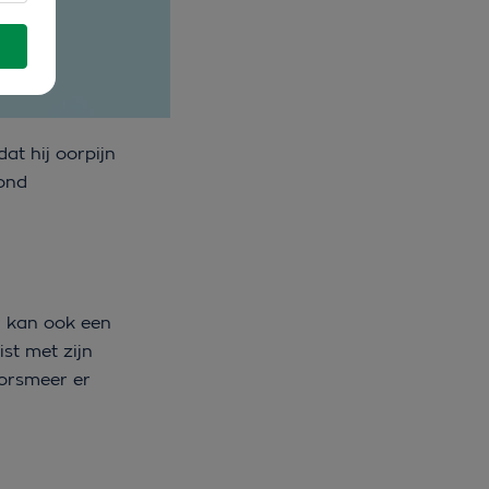
at hij oorpijn
hond
or kan ook een
ist met zijn
oorsmeer er