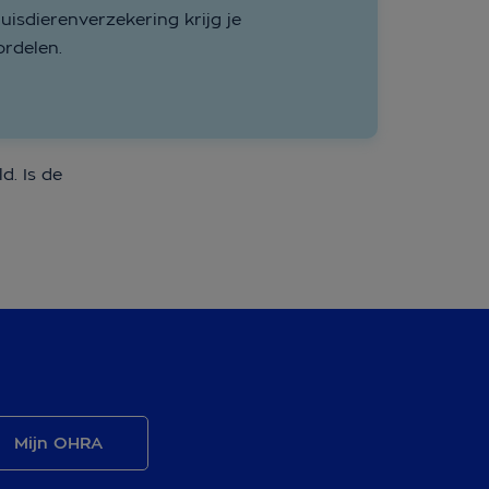
uisdierenverzekering krijg je
ordelen.
d. Is de
Mijn OHRA