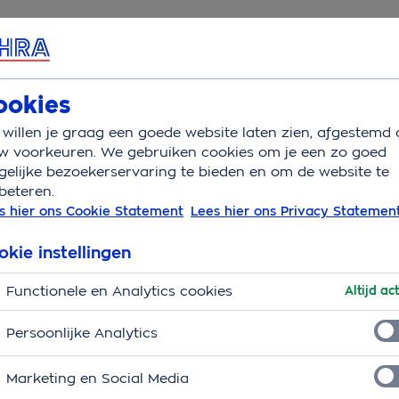
rvice & Contact
Overzicht
Wat is verzekerd
Aandoeni
ookies
willen je graag een goede website laten zien, afgestemd 
Oorontsteking hond
w voorkeuren. We gebruiken cookies om je een zo goed
elijke bezoekerservaring te bieden en om de website te
beteren.
je hond
s hier ons Cookie Statement
Lees hier ons Privacy Statemen
okie instellingen
Functionele en Analytics cookies
Altijd act
Persoonlijke Analytics
Marketing en Social Media