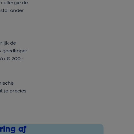
 allergie de
stal onder
lijk de
is goedkoper
o’n € 200,-.
nische
t je precies
ring af