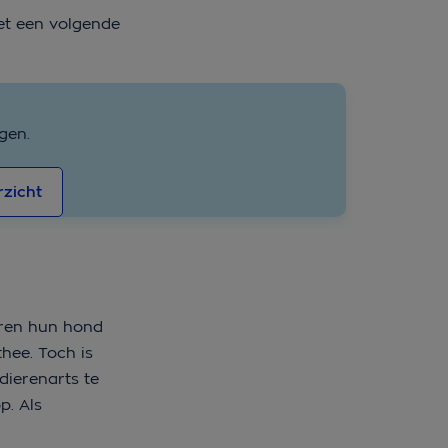
et een volgende
gen.
zicht
eren hun hond
hee. Toch is
dierenarts te
p. Als