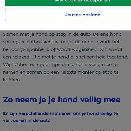
Keuzes opslaan
Samen met je hond op stap in de auto. De ene hond
springt er enthousiast in, maar de andere vindt het
behoorlijk spannend of wordt wagenziek. Dan wordt
een relaxed uitje met je hond al snel een hele toestand.
Wij hebben een paar tips om je hond veilig mee te
nemen en samen op een relaxte manier op stap te
kunnen.
Zo neem je je hond veilig mee
Er zijn verschillende manieren om je hond veilig te
vervoeren in de auto: