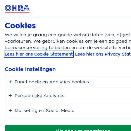
MENU
Cookies
Autoverzekering
Bereken
We willen je graag een goede website laten zien, afge
voorkeuren. We gebruiken cookies om je een zo goed m
Autoverzekering
Blog
Hond in auto
bezoekerservaring te bieden en om de website te verbe
Lees hier ons Cookie Statement
Lees hier ons Privacy St
Met je hond in de auto
op stap? Zo lukt het
Cookie instellingen
wél.
Functionele en Analytics cookies
Persoonlijke Analytics
Marketing en Social Media
Alle cookies accepteren