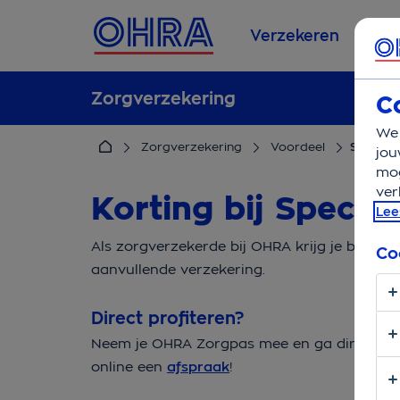
Verzekeren
Se
Zorgverzekering
C
We 
Zorgverzekering
Voordeel
Specsav
jou
mog
ver
Korting bij Specsa
Lee
Als zorgverzekerde bij OHRA krijg je bij Sp
Co
aanvullende verzekering.
Direct profiteren?
Neem je OHRA Zorgpas mee en ga direct n
online een
afspraak
!