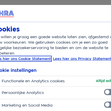
rvice & Contact
Overzicht
Basisverzekering
Aanv
ookies
willen je graag een goede website laten zien, afgestemd 
ers
w voorkeuren. We gebruiken cookies om je een zo goed
elijke bezoekerservaring te bieden en om de website te
beteren.
vers
s hier ons Cookie Statement
Lees hier ons Privacy Statemen
ecsavers extra voordeel. Bovenop de
vergoeding
in de
okie instellingen
Functionele en Analytics cookies
Altijd act
Persoonlijke Analytics
aar de
dichtstbijzijnde winkel
of maak eenvoudig
Marketing en Social Media