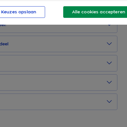
 je?
Keuzes opslaan
Alle cookies accepteren
el!
deel