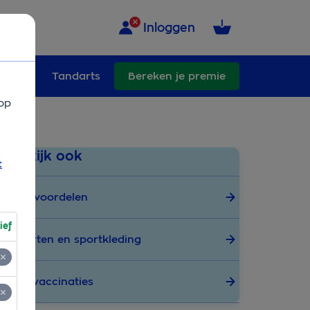
Inloggen
ullend
Tandarts
Bereken je premie
op
Bekijk ook
t
Alle voordelen
ief
Sporten en sportkleding
Reisvaccinaties