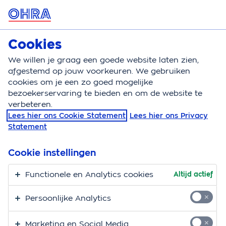
MENU
Cookies
Woonverzekeringen
Bereken
We willen je graag een goede website laten zien,
afgestemd op jouw voorkeuren. We gebruiken
Woonverzekeringen
Blog
De 3 grootste misverst
cookies om je een zo goed mogelijke
bezoekerservaring te bieden en om de website te
verbeteren.
Lees hier ons Cookie Statement
Lees hier ons Privacy
Statement
Cookie instellingen
Functionele en Analytics cookies
Altijd actief
Persoonlijke Analytics
Marketing en Social Media