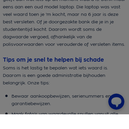
eens aan een oud model laptop. Die laptop was vast
veel waard toen je ‘m kocht, maar na 6 jaar is deze
best versleten. Of je doorgezakte bank die je in je
studententijd kocht. Daarom wordt soms de
dagwaarde vergoed, afhankelijk van de
polisvoorwaarden voor verouderde of versleten items.
Tips om je snel te helpen bij schade
Soms is het lastig te bepalen wat iets waard is.
Daarom is een goede administratie bijhouden
belangrijk. Onze tips:
Bewaar aankoopbewijzen, serienummers en
garantiebewijzen.
Maak foto’s van waardevolle spullen vanuit alle
hoeken.