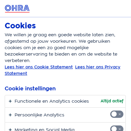
MENU
Cookies
Motorverzekering
Bereken
We willen je graag een goede website laten zien,
afgestemd op jouw voorkeuren. We gebruiken
Motorverzekering
Schade melden
cookies om je een zo goed mogelijke
bezoekerservaring te bieden en om de website te
Schade melden motor
verbeteren.
Lees hier ons Cookie Statement
Lees hier ons Privacy
Heb je schade aan je motor? Door bijvoorbeeld een
Statement
aanrijding of diefstal? Vervelend! Meld je schade
gemakkelijk online via de OHRA App of Mijn OHRA.
Cookie instellingen
Functionele en Analytics cookies
Altijd actief
Direct schade melden
Persoonlijke Analytics
Activeer je account
Marketing en Social Media