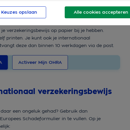
andig om een (zwart-wit) kopie of digitale kopie op je
 heb je dan altijd alle belangrijke
Keuzes opslaan
Alle cookies accepteren
ij de hand.
je verzekeringsbewijs op papier bij je hebben.
f printen. Je kunt ook je internationaal
ntvangt deze dan binnen 10 werkdagen via de post.
A
Activeer Mijn OHRA
nationaal verzekeringsbewijs
je daar een ongeluk gehad? Gebruik dan
 Europees Schadeformulier in te vullen. Op je
lijk: