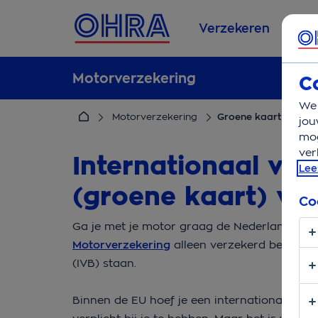
Verzekeren
Se
Motorverzekering
C
We 
Motorverzekering
Groene kaart
jou
mog
ver
Internationaal ver
Lee
(groene kaart) vin
Co
Ga je met je motor graag de Nederlandse gr
Motorverzekering
alleen verzekerd bent in d
(IVB) staan.
Binnen de EU hoef je een internationaal ver