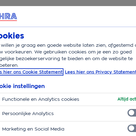
rvice & Contact
Overzicht
Wat is v
ookies
willen je graag een goede website laten zien, afgestemd 
w voorkeuren. We gebruiken cookies om je een zo goed
elijke bezoekerservaring te bieden en om de website te
beteren.
zekeringsbewijs
s hier ons Cookie Statement
Lees hier ons Privacy Statemen
d je in Mijn OHRA
okie instellingen
ens over? Let er dan op dat je met de
OHRA
Functionele en Analytics cookies
Altijd act
e landen die op je internationaal verzekeringsbewijs
Persoonlijke Analytics
zekeringsbewijs (voorheen de groene kaart) niet
Marketing en Social Media