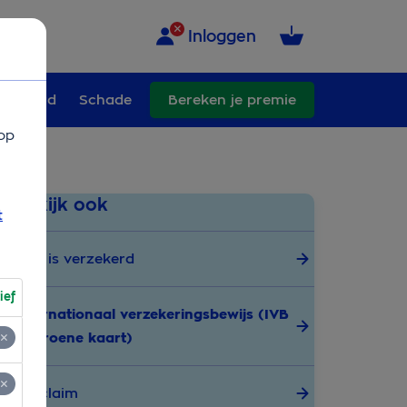
Inloggen
erzekerd
Schade
Bereken je premie
op
Bekijk ook
t
Wat is verzekerd
ief
Internationaal verzekeringsbewijs (IVB
of groene kaart)
No-claim