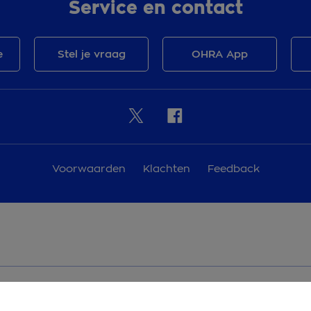
Service en contact
e
Stel je vraag
OHRA App
Voorwaarden
Klachten
Feedback
Toegankelijkheid
Over OHRA