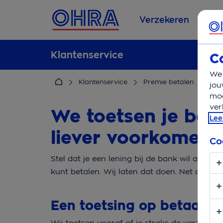
Verzekeren
Se
Klantenservice
C
We 
Klantenservice
Premie betalen
Toet
jou
mog
ver
We toetsen je be
Lee
liever voorkomen 
Co
Stel dat je een lening bij de bank wil afsluit
kunt betalen. Wij laten dat doen. Net als an
Een toetsing op betaalg
Wij toetsen vooraf of je straks de verzekeri