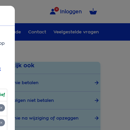
Inloggen
Schade
Contact
Veelgestelde vragen
op
Bekijk ook
t
Premie betalen
ief
Gevolgen niet betalen
Premie na wijziging of opzeggen