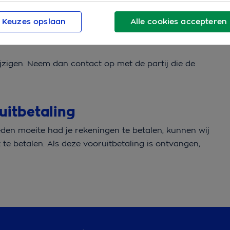
eze toets gebruiken we onze eigen klantgegevens en
Keuzes opslaan
Alle cookies accepteren
ormatiebureau dat ons hierbij helpt. Je hoort altijd of
wijzigen. Neem dan contact op met de partij die de
uitbetaling
rleden moeite had je rekeningen te betalen, kunnen wij
te betalen. Als deze vooruitbetaling is ontvangen,