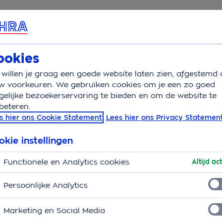
rvice & Contact
Overzicht
Wijzigen
ookies
willen je graag een goede website laten zien, afgestemd 
sing
w voorkeuren. We gebruiken cookies om je een zo goed
elijke bezoekerservaring te bieden en om de website te
beteren.
taalgedrag. Omdat we
s hier ons Cookie Statement
Lees hier ons Privacy Statemen
dan genezen.
okie instellingen
en, dan controleert je bank eerst of je de aflossing
Functionele en Analytics cookies
Altijd act
dere verzekeraars, energie- en telecomleveranciers.
Persoonlijke Analytics
edrag
Marketing en Social Media
ngspremie kunt betalen. Zodat we allebei geen risico