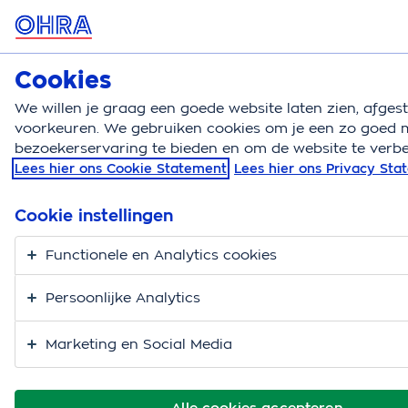
MENU
Cookies
Kattenverzekering
Bereken
We willen je graag een goede website laten zien, afge
voorkeuren. We gebruiken cookies om je een zo goed m
Kattenverzekering
Verzorging en gezondheid
Ku
bezoekerservaring te bieden en om de website te verbe
Lees hier ons Cookie Statement
Lees hier ons Privacy St
Kunnen katten naar
buiten in de winter?
Cookie instellingen
Functionele en Analytics cookies
Persoonlijke Analytics
Marketing en Social Media
Alle cookies accepteren