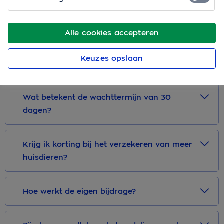
Voor welke periode kan ik een
huisdierenverzekering afsluiten?
Alle cookies accepteren
Tot welke leeftijd kan ik mijn huisdier
Keuzes opslaan
verzekeren?
Wat betekent de wachttermijn van 30
dagen?
Krijg ik korting bij het verzekeren van meer
huisdieren?
Hoe werkt de eigen bijdrage?