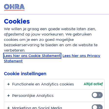
MENU
Cookies
Huisdierenverzekering
Bereken
We willen je graag een goede website laten zien,
afgestemd op jouw voorkeuren. We gebruiken
Huisdierenverzekering
Veelgestelde vragen
cookies om je een zo goed mogelijke
bezoekerservaring te bieden en om de website te
Veelgestelde vragen
verbeteren.
Lees hier ons Cookie Statement
Lees hier ons Privacy
huisdierenverzekering
Statement
Een
huisdierenverzekering
afsluiten doe je niet elke
Cookie instellingen
dag. We kunnen ons voorstellen dat je hierover
vragen hebt. Wij hebben daarom enkele veelgestelde
Functionele en Analytics cookies
Altijd actief
vragen al voor je op een rijtje gezet. Staat je vraag er
Persoonlijke Analytics
niet bij? Neem dan
contact
met ons op.
Marketing en Social Media