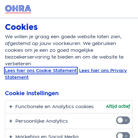
MENU
Cookies
Hondenverzekering
Bereken
We willen je graag een goede website laten zien,
afgestemd op jouw voorkeuren. We gebruiken
Hondenverzekering
Aandoeningen
Blaasontstek
cookies om je een zo goed mogelijke
bezoekerservaring te bieden en om de website te
Blaasontsteking hond
verbeteren.
Lees hier ons Cookie Statement
Lees hier ons Privacy
Plast je hond vaker kleine plasjes? Of zie je dat het
Statement
niet altijd lukt om te plassen? Het zou zo maar kunnen
dat je hond last heeft van een blaasontsteking
Cookie instellingen
(cystitis). Heeft je hond blaasontsteking, dan kan hij
Functionele en Analytics cookies
Altijd actief
hier veel last van hebben. En als hij er niet snel aan
geholpen wordt, kan de infectie zich uitbreiden naar
Persoonlijke Analytics
hogere urinewegen en uitmonden in een
nierbekkenontsteking.
Marketing en Social Media