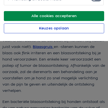
Wat is blaasontsteking bij je
Alle cookies accepteren
hond?
Heeft je hond blaasontsteking, dan is zijn blaaswand
Keuzes opslaan
ontstoken. Dit kan meerdere oorzaken hebben, maar
vaak is een bacterie de oorzaak bij honden (bij katten
juist vaak niet!).
Blaasgruis
en -stenen kunnen de
blaas ook flink irriteren en een blaasontsteking bij je
hond veroorzaken. Een enkele keer veroorzaakt een
poliep of tumor de blaasontsteking. Afhankelijk van de
oorzaak, zal de dierenarts een behandeling aan je
voorstellen om je hond zo snel mogelijk verlichting
van de pijn te geven en uiteindelijk de ontsteking
verhelpen.
Een bacteriële blaasontsteking bij honden ontstaat als
de van nature aanwezige bacteriën van de vulva of