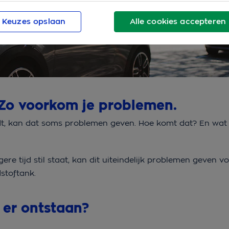
Keuzes opslaan
Alle cookies accepteren
? Zo voorkom je problemen.
ordt, kan dat soms problemen geven. Hoe komt dat? En wat
gere tijd stil staat, kan dit uiteindelijk problemen geven v
stoftank.
er ontstaan?