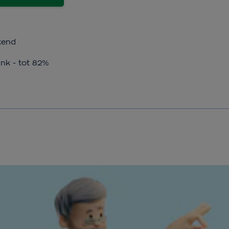
kend
ink - tot 82%