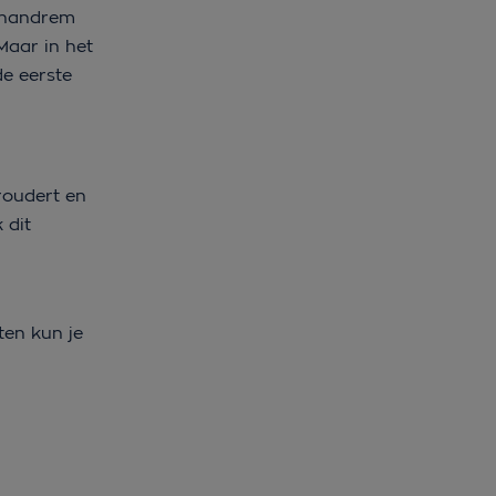
e handrem
Maar in het
de eerste
roudert en
 dit
ten kun je