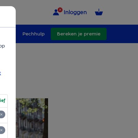
Inloggen
schade
Pechhulp
Bereken je premie
op
 je
t
ief