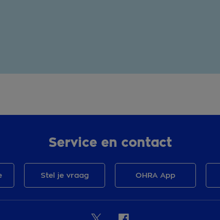
Service en contact
e
Stel je vraag
OHRA App