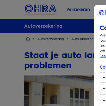
Verzekeren
Se
Autoverzekering
C
We 
Autoverzekering
Auto onderhoud
H
jou
mog
ver
Staat je auto lange
Lee
problemen
Co