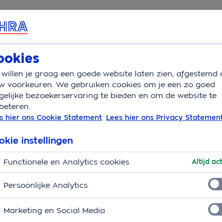
rvice & Contact
Overzicht
Wat is verzekerd
Auto
ookies
willen je graag een goede website laten zien, afgestemd 
oe lang kan auto stilstaan
w voorkeuren. We gebruiken cookies om je een zo goed
elijke bezoekerservaring te bieden en om de website te
beteren.
re tijd stil? Zo voorkom
s hier ons Cookie Statement
Lees hier ons Privacy Statemen
okie instellingen
Functionele en Analytics cookies
Altijd act
Persoonlijke Analytics
Marketing en Social Media