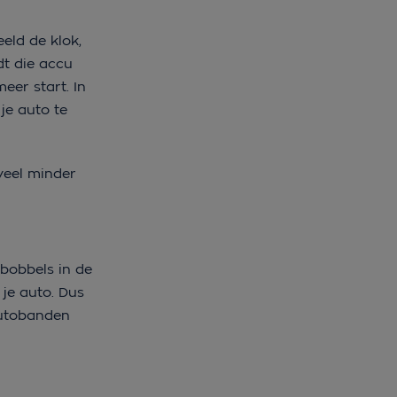
eld de klok,
dt die accu
eer start. In
je auto te
veel minder
 bobbels in de
je auto. Dus
 autobanden