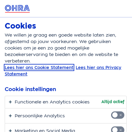
MENU
Cookies
Zorgverzekering
Bereken
We willen je graag een goede website laten zien,
afgestemd op jouw voorkeuren. We gebruiken
Zorgverzekering
Voordeel
Korting livis gezondh
cookies om je een zo goed mogelijke
bezoekerservaring te bieden en om de website te
verbeteren.
Lees hier ons Cookie Statement
Lees hier ons Privacy
Statement
Cookie instellingen
Functionele en Analytics cookies
Altijd actief
Persoonlijke Analytics
Marketing en Social Media