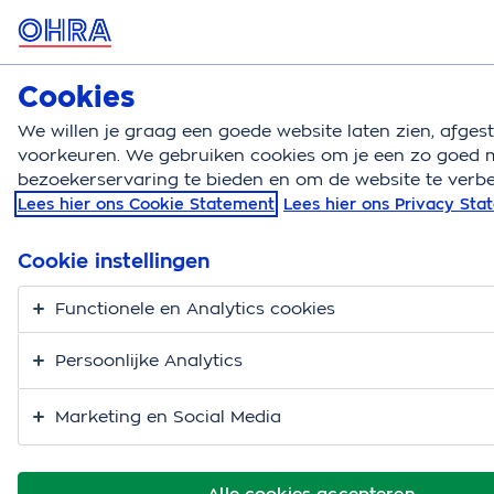
MENU
Cookies
Zorgverzekering
Bereken
We willen je graag een goede website laten zien, afge
voorkeuren. We gebruiken cookies om je een zo goed m
Zorgverzekering
Blog
De expert vertelt levensle
bezoekerservaring te bieden en om de website te verbe
Lees hier ons Cookie Statement
Lees hier ons Privacy St
De belangrijkste
levenslessen om 100
Cookie instellingen
jaar én ouder te
Functionele en Analytics cookies
worden
Persoonlijke Analytics
Marketing en Social Media
Alle cookies accepteren