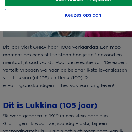
Keuzes opslaan
Dit jaar viert OHRA haar 100e verjaardag. Een mooi
moment om eens stil te staan hoe je zelf gezond én
mentaal fit oud wordt. Voor deze editie van ‘De expert
vertelt’ vroegen we naar de belangrijkste levenslessen
van Lukkina (al 105) en Henk (100). 2
ervaringsdeskundigen in het vak van lang leven!
Dit is Lukkina (105 jaar)
“Ik werd geboren in 1919 in een klein dorpje in
Groningen. Ik woon zelfstandig vlakbij bij een
verzorgingstehuis. Dus als het niet meer gaat, kan ik