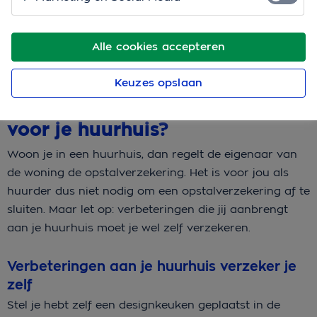
klinkt misschien ingewikkeld, maar het valt reuze mee.
We leggen uit hoe het zit.
Alle cookies accepteren
Moet je zelf een
Keuzes opslaan
opstalverzekering afsluiten
voor je huurhuis?
Woon je in een huurhuis, dan regelt de eigenaar van
de woning de opstalverzekering. Het is voor jou als
huurder dus niet nodig om een opstalverzekering af te
sluiten. Maar let op: verbeteringen die jij aanbrengt
aan je huurhuis moet je wel zelf verzekeren.
Verbeteringen aan je huurhuis verzeker je
zelf
Stel je hebt zelf een designkeuken geplaatst in de