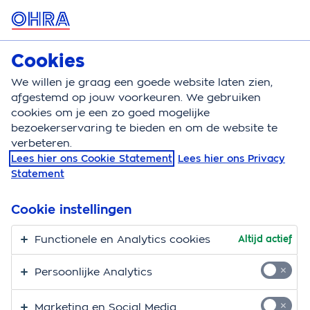
MENU
Cookies
Opstalverzekering
Bereken
We willen je graag een goede website laten zien,
afgestemd op jouw voorkeuren. We gebruiken
Opstalverzekering
Type woning
Huurhuis
cookies om je een zo goed mogelijke
bezoekerservaring te bieden en om de website te
Opstalverzekering
verbeteren.
Lees hier ons Cookie Statement
Lees hier ons Privacy
voor je huurhuis
Statement
Als je een huurhuis hebt, vraag je je misschien af of je
Cookie instellingen
een opstalverzekering moet afsluiten. Zo’n verzekering
dekt schade aan het huis en alles wat daaraan vastzit.
Functionele en Analytics cookies
Altijd actief
Goed nieuws: dat hoeft niet. De verhuurder is daar
Persoonlijke Analytics
namelijk verantwoordelijk voor. Maar let op: als jij zelf
een nieuwe keuken plaatst, of een mooie
Marketing en Social Media
inloopdouche, dan moet je die wel verzekeren. Dat