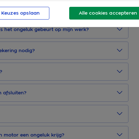
21e een ongeluk krijgt?
Keuzes opslaan
Alle cookies accepteren
als het ongeluk gebeurt op mijn werk?
ekering nodig?
?
 afsluiten?
jn motor een ongeluk krijg?