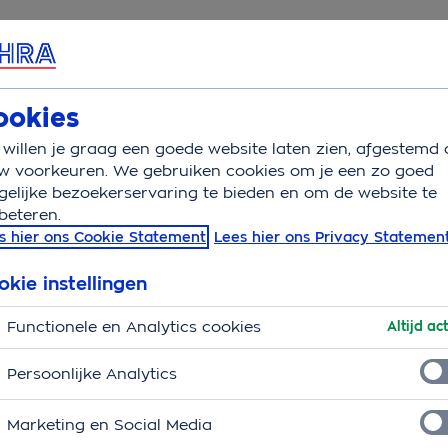
rvice & Contact
Overzicht
Wat is verzekerd
Schade
V
ookies
willen je graag een goede website laten zien, afgestemd 
ragen
w voorkeuren. We gebruiken cookies om je een zo goed
elijke bezoekerservaring te bieden en om de website te
beteren.
gen OHRA
s hier ons Cookie Statement
Lees hier ons Privacy Statemen
ring
okie instellingen
erzekering
? Misschien staat je vraag hier wel bij. Is
Functionele en Analytics cookies
Altijd act
ine
.
Persoonlijke Analytics
ring uit?
Marketing en Social Media