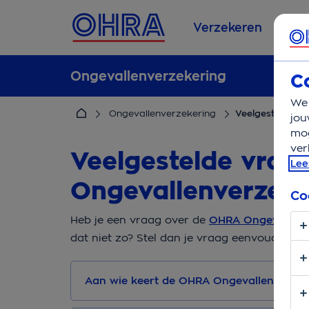
Verzekeren
Se
Ongevallenverzekering
C
We 
Ongevallenverzekering
Veelgestelde v
jou
mog
ver
Veelgestelde vra
Lee
Ongevallenverzeke
Co
Heb je een vraag over de
OHRA Ongevallenv
dat niet zo? Stel dan je vraag eenvoudig
onl
Aan wie keert de OHRA Ongevallenverzeke