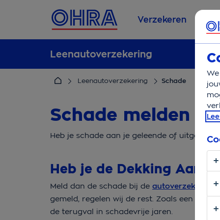
Verzekeren
Se
Leenautoverzekering
C
We 
Leenautoverzekering
Schade
jou
mog
ver
Schade melden le
Lee
Heb je schade aan je geleende of uitgeleend
Co
Heb je de Dekking Aanvu
Meld dan de schade bij de
autoverzekeraar
gemeld, regelen wij de rest. Zoals een verg
de terugval in schadevrije jaren.