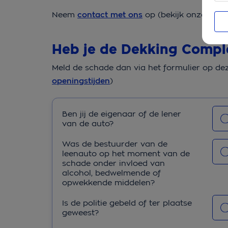
Neem
contact met ons
op (bekijk onze
open
Heb je de Dekking Compl
Meld de schade dan via het formulier op d
openingstijden
)
Ben 
Ben jij de eigenaar of de lener
de
van de auto?
eig
of 
Was
Was de bestuurder van de
lene
bes
leenauto op het moment van de
van
van
schade onder invloed van
aut
lee
alcohol, bedwelmende of
het
opwekkende middelen?
van
Is d
sch
Is de politie gebeld of ter plaatse
poli
inv
geweest?
geb
alco