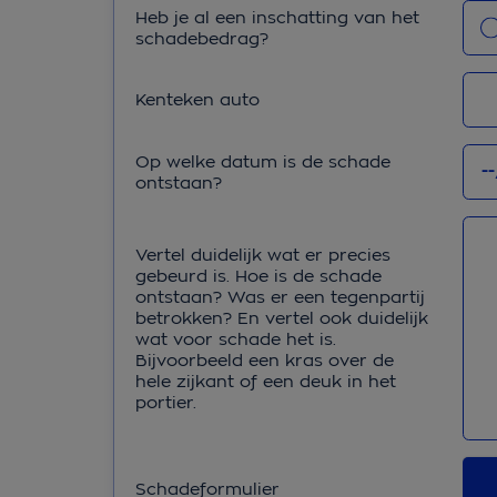
of t
bed
Heb 
Heb je al een inschatting van het
pla
of
ins
schadebedrag?
gew
opw
van
mid
sch
Kenteken auto
Op welke datum is de schade
ontstaan?
Vertel duidelijk wat er precies
gebeurd is. Hoe is de schade
ontstaan? Was er een tegenpartij
betrokken? En vertel ook duidelijk
wat voor schade het is.
Bijvoorbeeld een kras over de
hele zijkant of een deuk in het
portier.
Schadeformulier