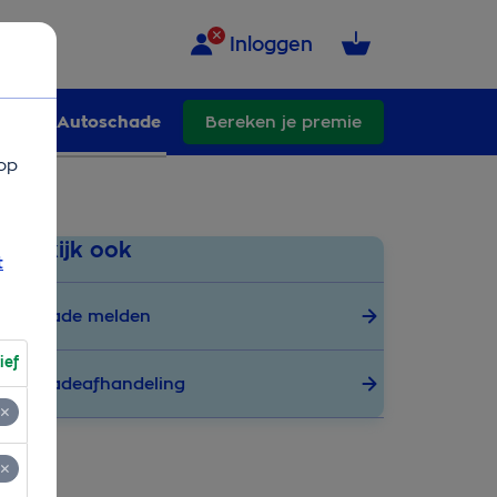
Inloggen
kerd
Autoschade
Bereken je premie
op
Bekijk ook
t
Schade melden
ief
Schadeafhandeling