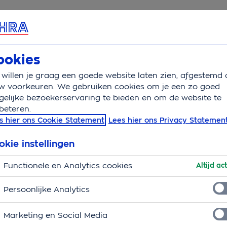
rvice & Contact
Overzicht
Wat is verze
ookies
willen je graag een goede website laten zien, afgestemd 
w voorkeuren. We gebruiken cookies om je een zo goed
elijke bezoekerservaring te bieden en om de website te
beteren.
enautoverzekering
s hier ons Cookie Statement
Lees hier ons Privacy Statemen
e auto? We helpen je graag.
okie instellingen
Functionele en Analytics cookies
Altijd act
llend?
Persoonlijke Analytics
waar de auto is verzekerd. Zodra de schade is
oeding voor het eigen risico en een vergoeding voor
Marketing en Social Media