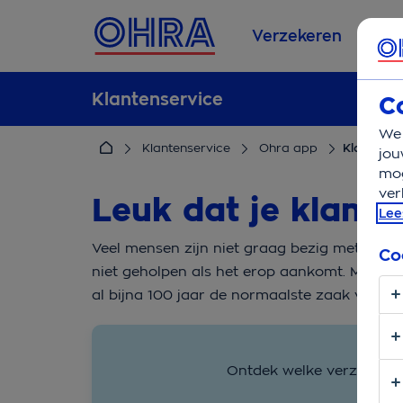
Verzekeren
Se
Klantenservice
C
We 
Klantenservice
Ohra app
Klant wor
jou
mog
ver
Leuk dat je klant 
Lee
Veel mensen zijn niet graag bezig met verzek
Co
niet geholpen als het erop aankomt. Maar bi
al bijna 100 jaar de normaalste zaak van de
Ontdek welke verzekering