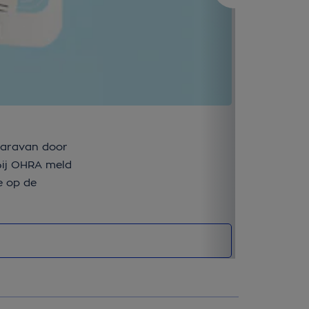
Klantenser
 caravan door
Bij OHRA regel
 Bij OHRA meld
onze veelgeste
e op de
- dan begrijpt