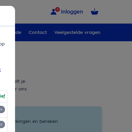
Inloggen
Schade
Contact
Veelgestelde vragen
op
t
 je voelt je
 is voor ons
ief
ende dekkingen en bereken