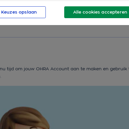
Keuzes opslaan
Alle cookies accepteren
Laat alle verzekeringen zien
t nu tijd om jouw OHRA Account aan te maken en gebruik
.