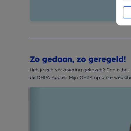
Zo gedaan, zo geregeld!
Heb je een verzekering gekozen? Dan is he
de OHRA App en Mijn OHRA op onze website