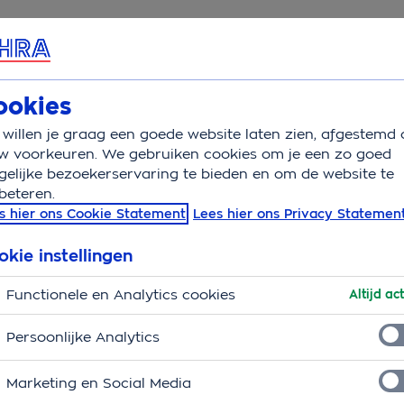
rvice & Contact
Overzicht
Wijzigen
ookies
willen je graag een goede website laten zien, afgestemd 
den
w voorkeuren. We gebruiken cookies om je een zo goed
elijke bezoekerservaring te bieden en om de website te
beteren.
wilt worden bij OHRA!
s hier ons Cookie Statement
Lees hier ons Privacy Statemen
eren. Het levert vaak veel gedoe op, het is ingewikkeld en
okie instellingen
j OHRA is dat anders. Jou helpen en een oplossing vinden
Functionele en Analytics cookies
 wereld.
Altijd act
Welke verzekering past bij jou?
Persoonlijke Analytics
 het beste bij jouw situatie past, kies eventuele aanvull
Marketing en Social Media
eenvoudig de premie!