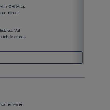
 Mijn OHRA op
Oeps. Heb je m
 en direct
de OHRA App en
Schade melden
isblad. Vul
vakantie bent
 Heb je al een
anier wij je