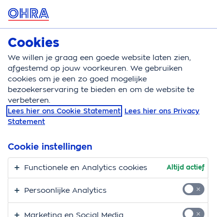
MENU
Cookies
Kattenverzekering
Bereken
We willen je graag een goede website laten zien,
afgestemd op jouw voorkeuren. We gebruiken
Kattenverzekering
Vergoedingen
Radiotherapie
cookies om je een zo goed mogelijke
bezoekerservaring te bieden en om de website te
Radiotherapie voor je
verbeteren.
Lees hier ons Cookie Statement
Lees hier ons Privacy
kat
Statement
Als je kat de diagnose kanker krijgt, dan komt dat
Cookie instellingen
hard aan. Gelukkig kan de dierenarts verschillende
behandelingen inzetten bij deze ziekte. Radiotherapie
Functionele en Analytics cookies
Altijd actief
is er daar een van. We vertellen je wat radiotherapie
Persoonlijke Analytics
voor je kat precies inhoudt en wat je kunt
verwachten.
Marketing en Social Media