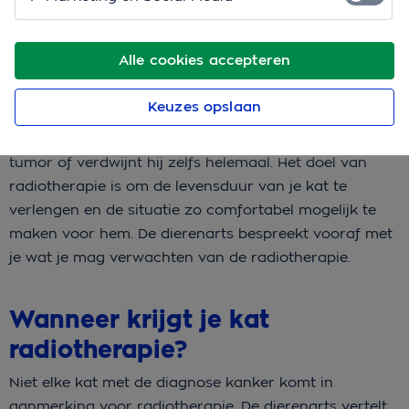
Wat is radiotherapie?
Alle cookies accepteren
Bij radiotherapie behandel je een tumor met straling.
Veel mensen noemen het daarom ook wel bestraling.
Keuzes opslaan
De straling maakt de kankercellen kapot, zodat die
zich niet meer kunnen delen. Hierdoor krimpt de
tumor of verdwijnt hij zelfs helemaal. Het doel van
radiotherapie is om de levensduur van je kat te
verlengen en de situatie zo comfortabel mogelijk te
maken voor hem. De dierenarts bespreekt vooraf met
je wat je mag verwachten van de radiotherapie.
Wanneer krijgt je kat
radiotherapie?
Niet elke kat met de diagnose kanker komt in
aanmerking voor radiotherapie. De dierenarts vertelt