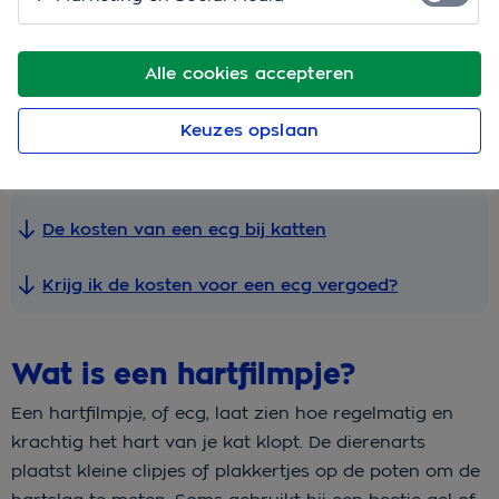
klopt en of er iets mis is met het hartritme.
Snel naar
Alle cookies accepteren
Wat is een hartfilmpje?
Keuzes opslaan
Wanneer krijgt je kat een hartfilmpje?
De kosten van een ecg bij katten
Krijg ik de kosten voor een ecg vergoed?
Wat is een hartfilmpje?
Een hartfilmpje, of ecg, laat zien hoe regelmatig en
krachtig het hart van je kat klopt. De dierenarts
plaatst kleine clipjes of plakkertjes op de poten om de