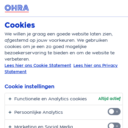
MENU
Cookies
Kattenverzekering
Bereken
We willen je graag een goede website laten zien,
afgestemd op jouw voorkeuren. We gebruiken
Kattenverzekering
Vergoedingen
Ecg hartfilmpje
cookies om je een zo goed mogelijke
bezoekerservaring te bieden en om de website te
Ecg of hartfilmpje bij
verbeteren.
Lees hier ons Cookie Statement
Lees hier ons Privacy
je kat
Statement
Yenta van der Lee - Dierenarts bij OHRA
Cookie instellingen
3 min.
05-08-2026
Functionele en Analytics cookies
Altijd actief
Voelt je kat zich niet lekker en denkt de dierenarts dat
Persoonlijke Analytics
het aan z’n hart ligt? Dan kan hij een ecg maken. Dat
is een hartfilmpje waarop hij kan zien hoe het hart
Marketing en Social Media