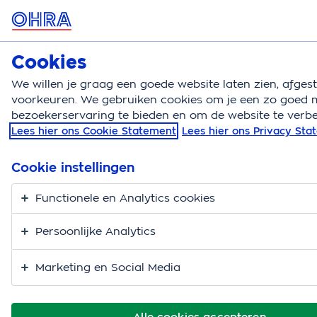
MENU
Cookies
Kattenverzekering
Bereken
We willen je graag een goede website laten zien, afge
voorkeuren. We gebruiken cookies om je een zo goed m
Kattenverzekering
Kattenrassen
Maine coon
bezoekerservaring te bieden en om de website te verbe
Lees hier ons Cookie Statement
Lees hier ons Privacy St
Maine coon kat kopen
Cookie instellingen
Functionele en Analytics cookies
Persoonlijke Analytics
Marketing en Social Media
Alle cookies accepteren