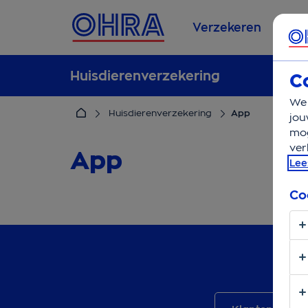
Verzekeren
Se
Huisdierenverzekering
C
We 
Huisdierenverzekering
App
jou
mog
ver
App
Lee
Co