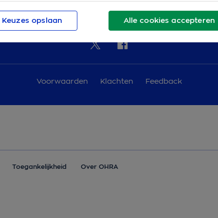
e
Stel je vraag
OHRA App
Keuzes opslaan
Alle cookies accepteren
Voorwaarden
Klachten
Feedback
Toegankelijkheid
Over OHRA