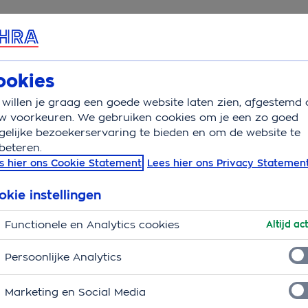
rvice & Contact
Overzicht
Wat is verzekerd
Vergoedingen
ookies
willen je graag een goede website laten zien, afgestemd 
w voorkeuren. We gebruiken cookies om je een zo goed
elijke bezoekerservaring te bieden en om de website te
beteren.
s hier ons Cookie Statement
Lees hier ons Privacy Statemen
okie instellingen
Functionele en Analytics cookies
Altijd act
Persoonlijke Analytics
Service en contact
Marketing en Social Media