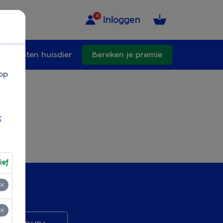
Inloggen
Kosten huisdier
Bereken je premie
op
t
ief