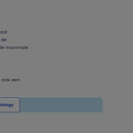
aal
 de
 de maximale
e ook een
nblogs