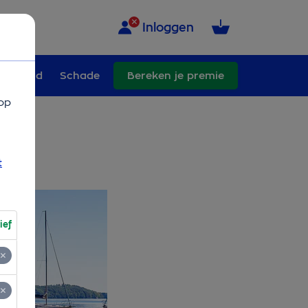
Inloggen
erzekerd
Schade
Bereken je premie
op
t
ief