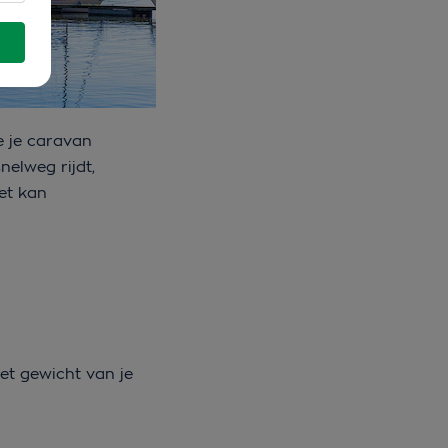
e je caravan
elweg rijdt,
het kan
et gewicht van je