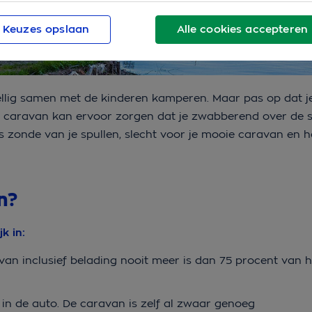
Keuzes opslaan
Alle cookies accepteren
zellig samen met de kinderen kamperen. Maar pas op dat j
n caravan kan ervoor zorgen dat je zwabberend over de sn
’s zonde van je spullen, slecht voor je mooie caravan en 
n?
k in:
van inclusief belading nooit meer is dan 75 procent van h
 in de auto. De caravan is zelf al zwaar genoeg