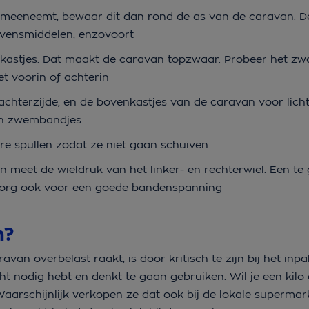
 meeneemt, bewaar dit dan rond de as van de caravan. D
levensmiddelen, enzovoort
kastjes. Dat maakt de caravan topzwaar. Probeer het zwa
t voorin of achterin
hterzijde, en de bovenkastjes van de caravan voor licht
 en zwembandjes
re spullen zodat ze niet gaan schuiven
 meet de wieldruk van het linker- en rechterwiel. Een te 
. Zorg ook voor een goede bandenspanning
n?
an overbelast raakt, is door kritisch te zijn bij het inp
écht nodig hebt en denkt te gaan gebruiken. Wil je een kilo
rschijnlijk verkopen ze dat ook bij de lokale supermark