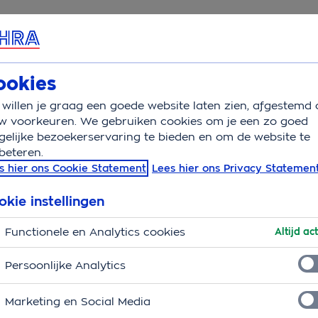
rvice & Contact
Overzicht
Wat is v
ookies
willen je graag een goede website laten zien, afgestemd 
 inpakken
w voorkeuren. We gebruiken cookies om je een zo goed
elijke bezoekerservaring te bieden en om de website te
beteren.
en? Zo doe je dat!
s hier ons Cookie Statement
Lees hier ons Privacy Statemen
okie instellingen
Functionele en Analytics cookies
Altijd act
Persoonlijke Analytics
Marketing en Social Media