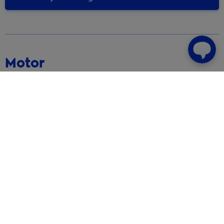
Motor
Gek op de motor? Onze blogs staan boordevol
interessante informatie en tips!
Een goede motorverzekering afsluiten. Onze
tips
De mooiste motorroutes van Nederland
Zo poets je je motor blinkend schoon
Bekijk alle blogartikelen over motor