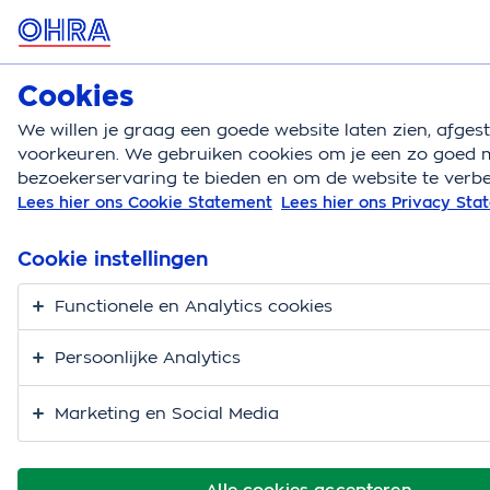
MENU
Cookies
Autoverzekering
Bereken
We willen je graag een goede website laten zien, afge
voorkeuren. We gebruiken cookies om je een zo goed m
Autoverzekering
Autoschade voorkomen
Auto r
bezoekerservaring te bieden en om de website te verbe
Lees hier ons Cookie Statement
Lees hier ons Privacy St
Auto rubbers insmeren
Cookie instellingen
Functionele en Analytics cookies
Persoonlijke Analytics
Marketing en Social Media
Alle cookies accepteren