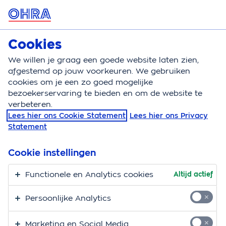
MENU
Cookies
Aansprakelijkheidsverzekering
Bereken
We willen je graag een goede website laten zien,
afgestemd op jouw voorkeuren. We gebruiken
Aansprakelijkheidsverzekering
Wijzigen
cookies om je een zo goed mogelijke
bezoekerservaring te bieden en om de website te
Onze
verbeteren.
Lees hier ons Cookie Statement
Lees hier ons Privacy
aansprakelijkheidsverz
Statement
zelf makkelijk wijzigen
Cookie instellingen
De OHRA Aansprakelijkheidsverzekering pas je heel
Functionele en Analytics cookies
Altijd actief
gemakkelijk zelf aan via
Mijn OHRA
.
Persoonlijke Analytics
Dit kun je zelf aanpassen
Marketing en Social Media