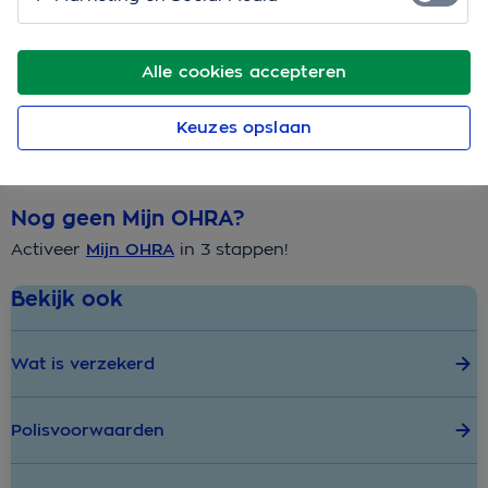
Adresgegevens bij een verhuizing
Dekking van je verzekering
Alle cookies accepteren
Gezinssamenstelling
Keuzes opslaan
Bankrekeningnummer
Nog geen Mijn OHRA?
Activeer
Mijn OHRA
in 3 stappen!
Bekijk ook
Wat is verzekerd
Polisvoorwaarden