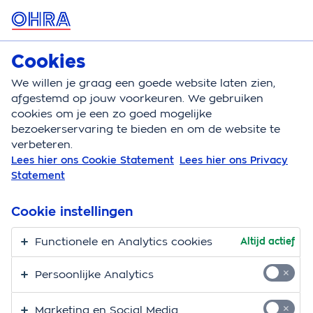
MENU
Cookies
Zorgverzekering
Bereken
We willen je graag een goede website laten zien,
afgestemd op jouw voorkeuren. We gebruiken
Zorgverzekering
Voordeel
Eye wish
cookies om je een zo goed mogelijke
bezoekerservaring te bieden en om de website te
Korting bij Eye Wish
verbeteren.
Lees hier ons Cookie Statement
Lees hier ons Privacy
opticiens
Statement
Als zorgverzekerde bij OHRA krijg je bij Eye Wish extra
Cookie instellingen
voordeel. Bovenop de
vergoeding
in de aanvullende
verzekering.
Functionele en Analytics cookies
Altijd actief
Direct profiteren?
Persoonlijke Analytics
Ga naar een
Eye Wish opticien
bij jou in de buurt en
Marketing en Social Media