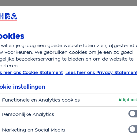
rvice & Contact
Overzicht
Vakantietype
Sch
ookies
willen je graag een goede website laten zien, afgestemd 
 wintersport
w voorkeuren. We gebruiken cookies om je een zo goed
elijke bezoekerservaring te bieden en om de website te
beteren.
tersport
s hier ons Cookie Statement
Lees hier ons Privacy Statemen
 als een schoolreisje, maar het is stiekem best een slimm
okie instellingen
egen waard dus. We zetten de voordelen voor je op een ri
Functionele en Analytics cookies
ook onze handige tips.
Altijd act
Persoonlijke Analytics
Marketing en Social Media