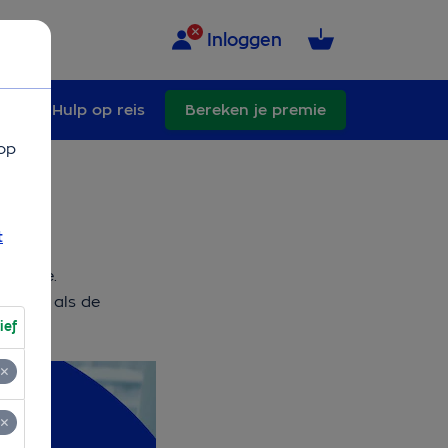
Inloggen
ade
Hulp op reis
Bereken je premie
op
t
e keuze.
j. Net als de
ief