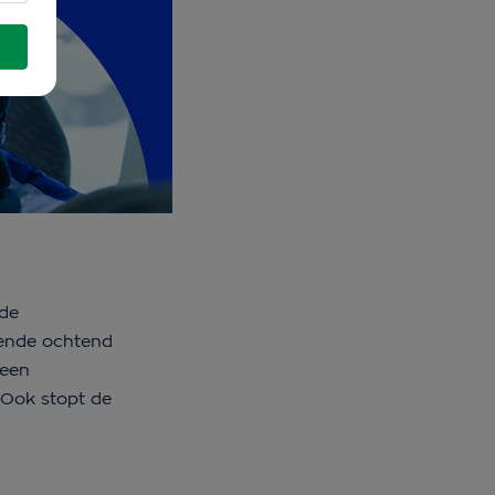
 de
gende ochtend
 een
 Ook stopt de