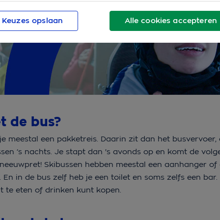
Keuzes opslaan
Alle cookies accepteren
et de bus?
je meestal een pakketreis. Daarin zit dan het busvervoer,
sen ’s nachts. Je stapt dan 's avonds op en komt de vol
 sneeuwpret! Skibussen hebben meestal een aanhanger of
En in de bus zelf heb je een toilet en soms zelfs een bar.
t te eten of drinken kunt kopen.