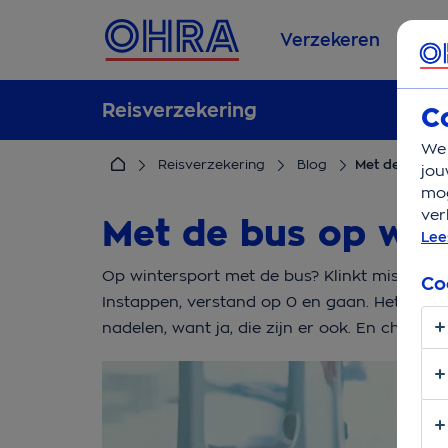
Verzekeren
Se
Reisverzekering
C
We 
Reisverzekering
Blog
Met de bus op
jou
mog
ver
Met de bus op win
Lee
Op wintersport met de bus? Klinkt misschien
Co
Instappen, verstand op 0 en gaan. Het overw
nadelen, want ja, die zijn er ook. En check 