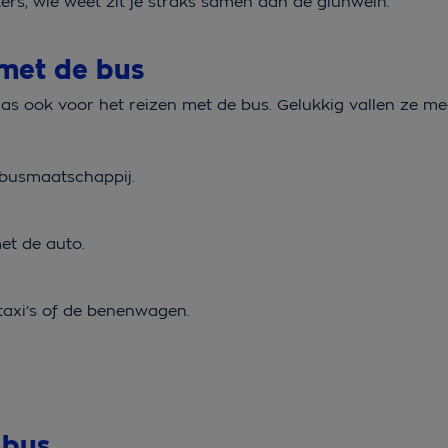
ters, wie weet zit je straks samen aan de glühwein.
 met de bus
laas ook voor het reizen met de bus. Gelukkig vallen ze m
e busmaatschappij.
et de auto.
 taxi’s of de benenwagen.
r bus