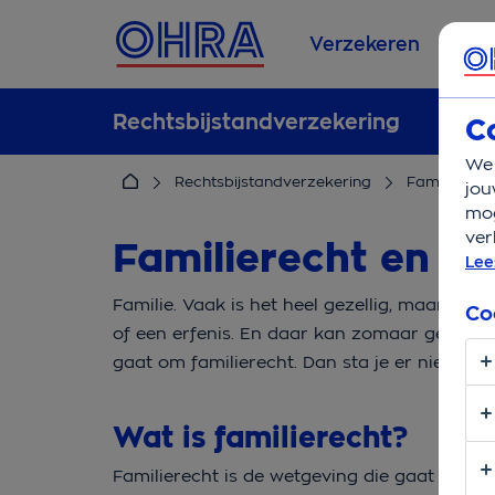
Verzekeren
Se
Rechtsbijstandverzekering
C
We 
Rechtsbijstandverzekering
Familie en r
jou
mog
ver
Familierecht en de
Lee
Familie. Vaak is het heel gezellig, maar som
Co
of een erfenis. En daar kan zomaar gedoe v
gaat om familierecht. Dan sta je er niet alle
Wat is familierecht?
Familierecht is de wetgeving die gaat over a