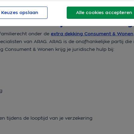
eren of adoptie.
Keuzes opslaan
Alle cookies accepteren
 met de rechtsbijstandverzekering
familierecht onder de
extra dekking Consument & Wonen
specialisten van ARAG. ARAG is de onafhankelijke partij di
ng Consument & Wonen krijg je juridische hulp bij:
ing
en tijdens de looptijd van je verzekering