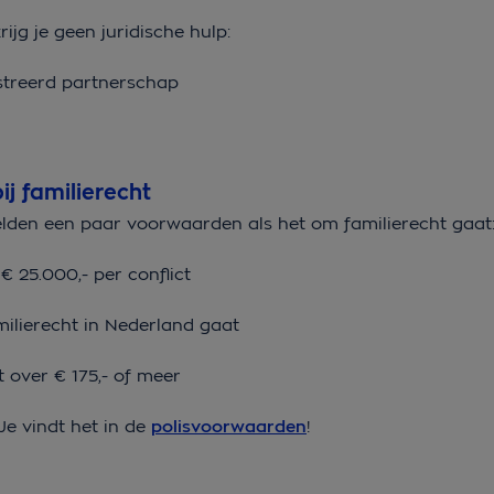
jg je geen juridische hulp:
gistreerd partnerschap
j familierecht
lden een paar voorwaarden als het om familierecht gaa
€ 25.000,- per conflict
milierecht in Nederland gaat
ct over € 175,- of meer
Je vindt het in de
polisvoorwaarden
!