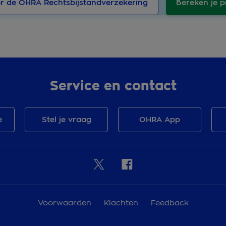
r de OHRA Rechtsbijstandverzekering
Bereken je 
Service en contact
e
Stel je vraag
OHRA App
Voorwaarden
Klachten
Feedback