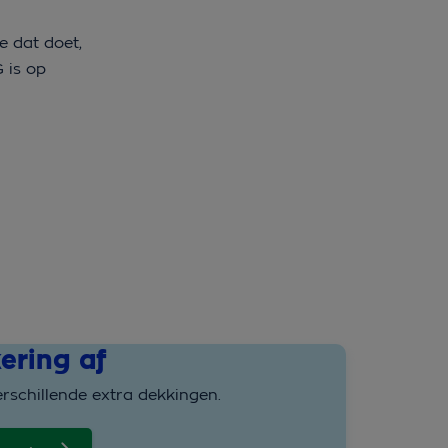
e dat doet,
 is op
ering af
erschillende extra dekkingen.