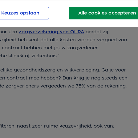
r waarbij klanten zelf kunnen kiezen waar en door
Keuzes opslaan
Alle cookies accepteren
voor een
zorgverzekering van OHRA
omdat zij
vrijheid betekent dat alle kosten worden vergoed van
en contract hebben met jouw zorgverlener,
che kliniek of ziekenhuis.”
telijke gezondheidszorg en wijkverpleging. Ga je voor
en contract mee hebben? Dan krijg je nog steeds een
erde zorgverleners vergoeden we 75% van de rekening,
teren, naast zeer ruime keuzevrijheid, ook van: