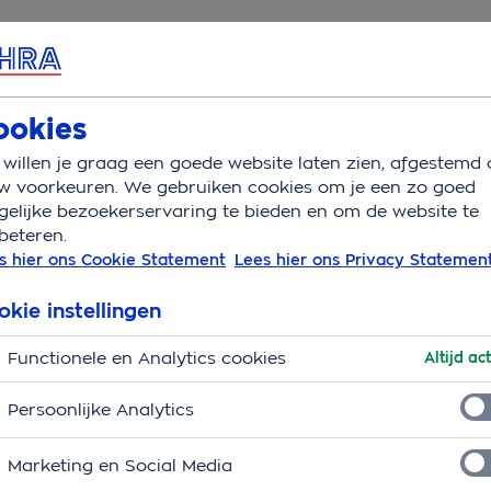
rvice & Contact
ookies
willen je graag een goede website laten zien, afgestemd 
rgpremie 2023 bekend
w voorkeuren. We gebruiken cookies om je een zo goed
elijke bezoekerservaring te bieden en om de website te
beteren.
s hier ons Cookie Statement
Lees hier ons Privacy Statemen
premie 2023 bekend
okie instellingen
n verzekeraar OHRA Zorg wordt € 135,95 in 2023.
per maand. Hiermee blijft OHRA onder de verwachte
Functionele en Analytics cookies
Altijd act
van € 8,33 per maand. De zorgkosten lopen op als
Persoonlijke Analytics
listische zorg.
Marketing en Social Media
jk