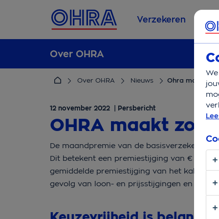
Verzekeren
Se
Over OHRA
C
We 
Over OHRA
Nieuws
Ohra maakt zo
jou
mog
ver
12 november 2022 | Persbericht
Lee
OHRA maakt zorg
Co
De maandpremie van de basisverzekering va
Dit betekent een premiestijging van € 1,11 
gemiddelde premiestijging van het kabinet 
gevolg van loon- en prijsstijgingen en specia
Keuzevrijheid is belangri