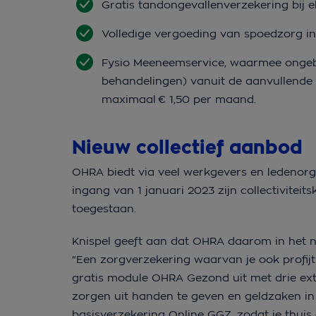
Gratis tandongevallenverzekering bij 
Volledige vergoeding van spoedzorg in 
Fysio Meeneemservice, waarmee ongeb
behandelingen) vanuit de aanvullende
maximaal € 1,50 per maand.
Nieuw collectief aanbod
OHRA biedt via veel werkgevers en ledenorga
ingang van 1 januari 2023 zijn collectiviteit
toegestaan.
Knispel geeft aan dat OHRA daarom in het n
“Een zorgverzekering waarvan je ook profijt 
gratis module OHRA Gezond uit met drie extr
zorgen uit handen te geven en geldzaken in 
basisverzekering Online GGZ, zodat je thuis