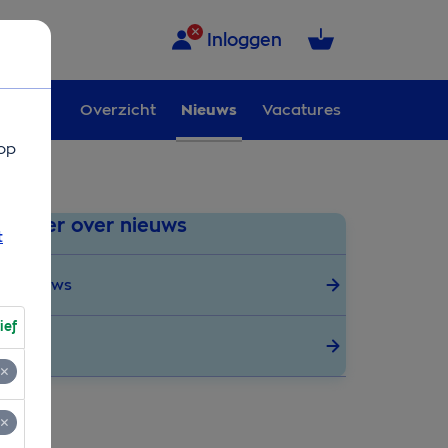
Inloggen
Overzicht
Nieuws
Vacatures
op
Meer over nieuws
t
Nieuws
ief
Pers