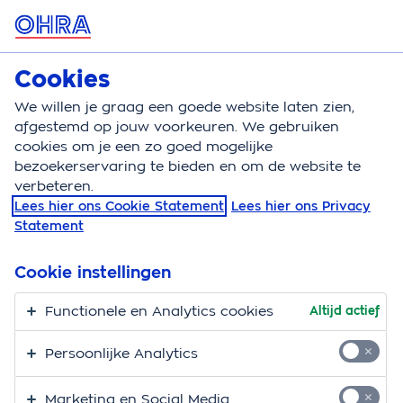
MENU
Cookies
Motorverzekering
Bereken
We willen je graag een goede website laten zien,
afgestemd op jouw voorkeuren. We gebruiken
Motorverzekering
Directe schadeafhandeling
cookies om je een zo goed mogelijke
bezoekerservaring te bieden en om de website te
Ontdek het gemak van
verbeteren.
Lees hier ons Cookie Statement
Lees hier ons Privacy
directe
Statement
schadeafhandeling
Cookie instellingen
voor WA (Plus)-
Functionele en Analytics cookies
Altijd actief
verzekerden
Persoonlijke Analytics
Is je motor beschadigd door een aanrijding met een
Marketing en Social Media
andere partij? Ontzettend vervelend. Maar er is goed