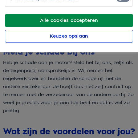
nieuws: met onze WA en WA-Plus motorverzekering
profiteer je van directe schadeafhandeling (DSA).
Alle cookies accepteren
Daarmee bespaar je een hoop rompslomp en kun jij
weer snel de weg op
Keuzes opslaan
Meld je schade bij ons
Heb je schade aan je motor? Meld het bij ons, zelfs als
de tegenpartij aansprakelijk is. Wij nemen het
regelwerk over en handelen de schade af met de
andere verzekeraar. Je hoeft dus niet zelf contact op
te nemen met de verzekeraar van de andere partij. Zo
weet je precies waar je aan toe bent en dat is wel zo
prettig.
Wat zijn de voordelen voor jou?