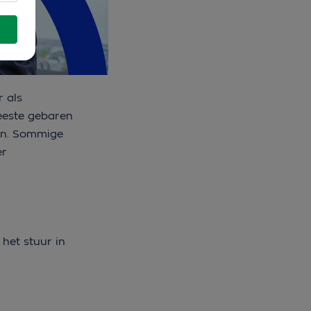
r als
meeste gebaren
nen. Sommige
er
het stuur in