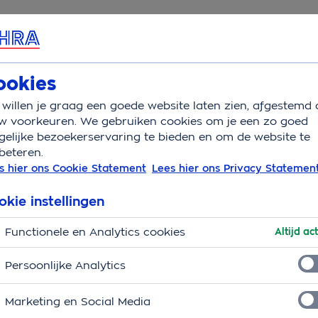
rvice & Contact
Overzicht
Wat is v
ookies
willen je graag een goede website laten zien, afgestemd 
 motorrijders
w voorkeuren. We gebruiken cookies om je een zo goed
elijke bezoekerservaring te bieden en om de website te
beteren.
torrijders? Leer én her
s hier ons Cookie Statement
Lees hier ons Privacy Statemen
okie instellingen
Functionele en Analytics cookies
Altijd act
Persoonlijke Analytics
Marketing en Social Media