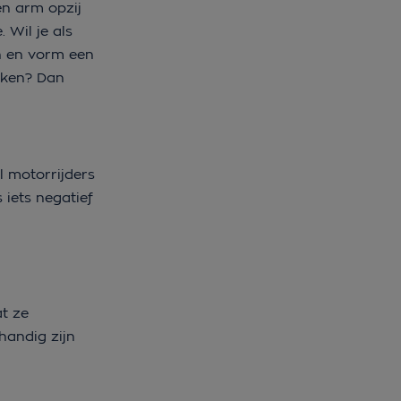
en arm opzij
 Wil je als
n en vorm een
maken? Dan
l motorrijders
 iets negatief
t ze
handig zijn