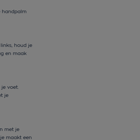
je handpalm
inks, houd je
aag en maak
je voet.
t je
n met je
 je maakt een