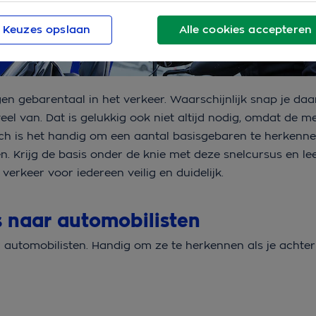
Keuzes opslaan
Alle cookies accepteren
gen gebarentaal in het verkeer. Waarschijnlijk snap je daa
eel van. Dat is gelukkig ook niet altijd nodig, omdat de 
Toch is het handig om een aantal basisgebaren te herken
n. Krijg de basis onder de knie met deze snelcursus en le
 verkeer voor iedereen veilig en duidelijk.
s naar automobilisten
automobilisten. Handig om ze te herkennen als je achter 