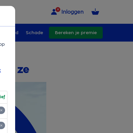
Inloggen
erzekerd
Schade
Bereken je premie
op
ken ze
t
ief