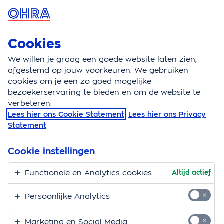
MENU
Kilometerverzekering
Cookies
We willen je graag een goede website laten zien,
Kilometerverzekering
Schade
Eigen risico
afgestemd op jouw voorkeuren. We gebruiken
cookies om je een zo goed mogelijke
Eigen risico bij je
bezoekerservaring te bieden en om de website te
verbeteren.
kilometerverzekering
Lees hier ons Cookie Statement
Lees hier ons Privacy
Statement
Je eigen risico is het deel van de schade dat je zelf
Cookie instellingen
betaalt en dat wij dus niet vergoeden. Je kiest zelf de
hoogte van je eigen risico.
Je betaalt het eigen risico
Functionele en Analytics cookies
Altijd actief
per schade die je meldt.
Persoonlijke Analytics
Kies je eigen risico
Marketing en Social Media