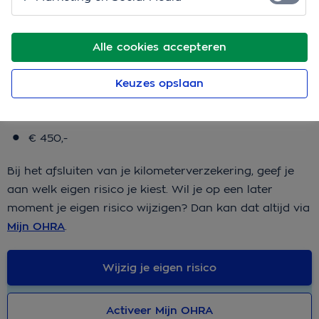
Bij de OHRA Kilometerverzekering heb je keuze uit een
eigen risico van:
Alle cookies accepteren
€ 0,-
Keuzes opslaan
€ 150,-
€ 300,-
€ 450,-
Bij het afsluiten van je kilometerverzekering, geef je
aan welk eigen risico je kiest. Wil je op een later
moment je eigen risico wijzigen? Dan kan dat altijd via
Mijn OHRA
.
Wijzig je eigen risico
Activeer Mijn OHRA