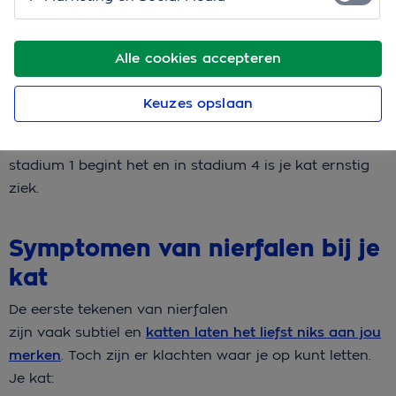
Nierfalen betekent dat de nieren van je kat niet meer
goed werken. Ze filteren de afvalstoffen niet goed uit
het bloed, waardoor je kat langzaam vergiftigd kan
Alle cookies accepteren
raken. Er zijn 2 vormen: acuut nierfalen, wat
plotseling ontstaat en chronisch nierfalen, wat
Keuzes opslaan
langzaam steeds erger wordt. Dierenartsen
verdelen nierfalen bij katten vaak in 4 stadia. In
stadium 1 begint het en in stadium 4 is je kat ernstig
ziek.
Symptomen van nierfalen bij je
kat
De eerste tekenen van nierfalen
zijn vaak subtiel en
katten laten het liefst niks aan jou
merken
. Toch zijn er klachten waar je op kunt letten.
Je kat: