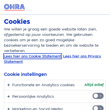
MENU
Cookies
Kattenverzekering
Bereken
We willen je graag een goede website laten zien,
afgestemd op jouw voorkeuren. We gebruiken
Kattenverzekering
Aandoeningen
Nierfalen kat
cookies om je een zo goed mogelijke
bezoekerservaring te bieden en om de website te
Nierfalen bij katten
verbeteren.
Lees hier ons Cookie Statement
Lees hier ons Privacy
Nierfalen komt regelmatig voor bij katten, vooral op
Statement
latere leeftijd. Het lastige is dat je klachten vaak pas
opmerkt als er al veel schade is. Daarom is het
Cookie instellingen
belangrijk om de signalen van katten met
Functionele en Analytics cookies
Altijd actief
nierfalen goed te kennen en op tijd in te grijpen.
Persoonlijke Analytics
Wat is nierfalen bij katten?
Marketing en Social Media