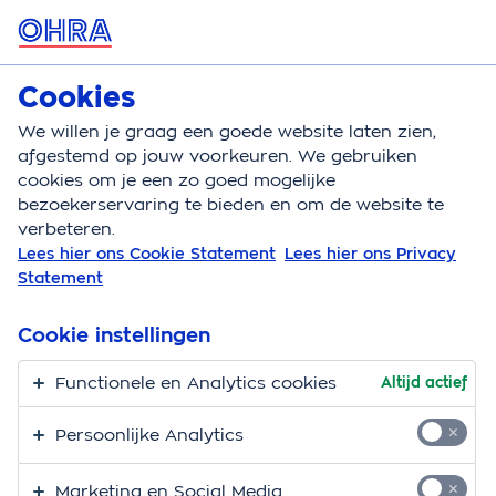
MENU
Cookies
Hondenverzekering
Bereken
We willen je graag een goede website laten zien,
afgestemd op jouw voorkeuren. We gebruiken
Hondenverzekering
Aandoeningen
Schildklier ho
cookies om je een zo goed mogelijke
bezoekerservaring te bieden en om de website te
Problemen schildklier
verbeteren.
Lees hier ons Cookie Statement
Lees hier ons Privacy
bij honden: herken de
Statement
signalen
Cookie instellingen
04-08-2026
Functionele en Analytics cookies
Altijd actief
Heeft je hond schildklierproblemen? Een hond met een
Persoonlijke Analytics
traag werkende schildklier komt regelmatig voor. Door
de signalen te herkennen kun je als baasje op tijd in
Marketing en Social Media