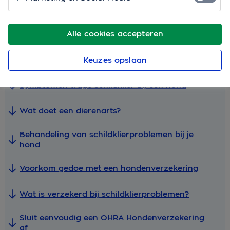
actie komen.
Snel naar
Alle cookies accepteren
Wat is de schildklier van je hond?
Keuzes opslaan
Symptomen trage schildklier bij een hond
Wat doet een dierenarts?
Behandeling van schildklierproblemen bij je
hond
Voorkom gedoe met een hondenverzekering
Wat is verzekerd bij schildklierproblemen?
Sluit eenvoudig een OHRA Hondenverzekering
af