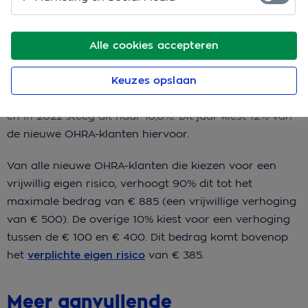
drie weken een eerste balans op, en vergelijkt dit met
diezelfde periode van vorige jaren.
Alle cookies accepteren
Hieruit blijkt dat minder nieuwe klanten kiezen voor
Keuzes opslaan
een maximaal eigen risico in ruil voor een lagere
zorgpremie. In 2021 koos 12,7% voor € 885 eigen risico
en in 2022 steeg dit naar 18,8%. Dit jaar kiest 12% van
de nieuwe OHRA-klanten hiervoor.
Van alle nieuwe OHRA-klanten die kiezen voor een
vrijwillig eigen risico, verhoogt 90% dit tot het
maximale bedrag van € 885 (een vrijwillige verhoging
van € 500). De overige 10% kiest voor een verhoging
tussen de € 100 en € 400. Dit bedrag komt bovenop
het
verplichte eigen risico
van € 385.
Meer aanvullende