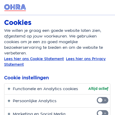
MENU
Cookies
Over OHRA
We willen je graag een goede website laten zien,
Over OHRA
Nieuws
Minder zorgverzekerden kiez
afgestemd op jouw voorkeuren. We gebruiken
cookies om je een zo goed mogelijke
bezoekerservaring te bieden en om de website te
30 november 2023 | Persbericht
Minder
verbeteren.
Lees hier ons Cookie Statement
Lees hier ons Privacy
zorgverzekerden
Statement
kiezen maximaal eigen
Cookie instellingen
risico
Functionele en Analytics cookies
Altijd actief
Het ‘zorgseizoen’ – de periode waarin Nederlanders
Persoonlijke Analytics
kunnen overstappen van zorgverzekeraar – is medio
november van start gegaan. OHRA Zorg maakt na
Marketing en Social Media