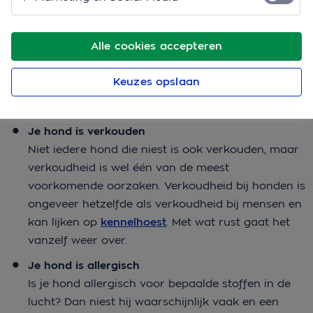
niezen?
Honden niezen om dezelfde reden als mensen. Het is
Alle cookies accepteren
een natuurlijke reactie van het lichaam om verkeerde
stoffen uit de neus te krijgen. Honden niezen om
Keuzes opslaan
verschillende redenen:
Je hond is verkouden
Niet iedere hond die niest is ook verkouden, maar
verkoudheid is wel één van de meest
voorkomende oorzaken. Verkoudheid bij honden is
ongeveer hetzelfde als verkoudheid bij mensen en
kan lijken op
kennelhoest
. Met wat rust gaat het
vanzelf weer over.
Je hond is allergisch
Is je hond allergisch voor bepaalde stoffen in de
lucht? Dan niest hij waarschijnlijk vaak en een