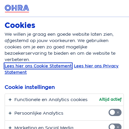
MENU
Cookies
Hondenverzekering
Bereken
We willen je graag een goede website laten zien,
afgestemd op jouw voorkeuren. We gebruiken
Hondenverzekering
Aandoeningen
Niezen hond
cookies om je een zo goed mogelijke
bezoekerservaring te bieden en om de website te
Niezen hond
verbeteren.
Lees hier ons Cookie Statement
Lees hier ons Privacy
Je ziet je hond waarschijnlijk wel eens niezen. Niezen
Statement
is namelijk niets geks en valt onder normaal
hondengedrag. Valt het je op dat je hond de laatste
Cookie instellingen
tijd vaker niest dan normaal en maak je je zorgen? We
Functionele en Analytics cookies
Altijd actief
vertellen we je alles wat je moet weten over niezen en
je hond.
Persoonlijke Analytics
Waarom moet een hond
Marketing en Social Media