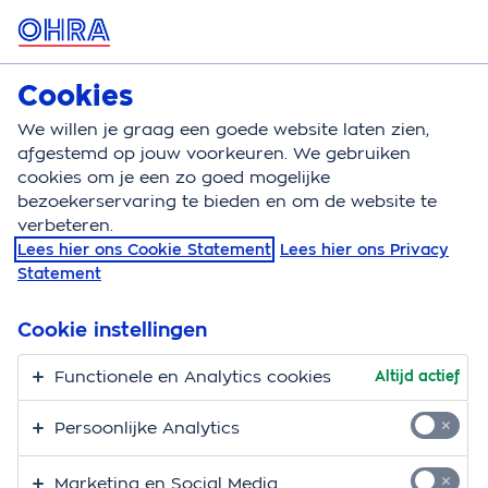
MENU
Cookies
Rechtsbijstandverzekering
Bereken
We willen je graag een goede website laten zien,
afgestemd op jouw voorkeuren. We gebruiken
Rechtsbijstandverzekering
Wonen
Rechtsbijstan
cookies om je een zo goed mogelijke
bezoekerservaring te bieden en om de website te
Rechtsbijstandverzeker
verbeteren.
Lees hier ons Cookie Statement
Lees hier ons Privacy
bij verhuur onroerend
Statement
goed
Cookie instellingen
Je gaat een tijdje naar het buitenland en besluit om je
Functionele en Analytics cookies
Altijd actief
huis tijdelijk te verhuren aan een vriendin die een
woning zoekt. Dan zou je denken win-win. Maar
Persoonlijke Analytics
bij het verhuren van onroerend goed ligt een conflict
vaak op de loer. Als je er samen niet uitkomt, dan is
Marketing en Social Media