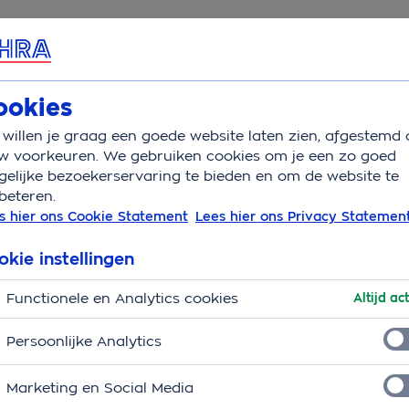
rvice & Contact
ookies
willen je graag een goede website laten zien, afgestemd 
n positief verrassen met nieuwe merkstrategie
w voorkeuren. We gebruiken cookies om je een zo goed
elijke bezoekerservaring te bieden en om de website te
beteren.
s hier ons Cookie Statement
Lees hier ons Privacy Statemen
positief verrassen met
okie instellingen
gie
Functionele en Analytics cookies
Altijd act
voor de lol. Mensen stellen zich erop in dat het
n ingewikkeld en moeizaam traject. De ervaringen
Persoonlijke Analytics
d positief. Zij geven de verzekeraar dan ook een 8,5
it klantonderzoek. In haar nieuwe merkstrategie stelt
Marketing en Social Media
centraal. Onderdeel van de andere koers is ook een