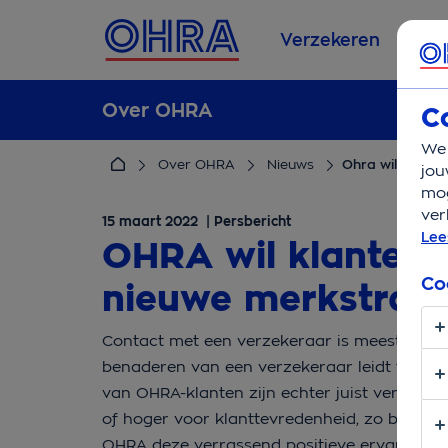
Verzekeren
Se
Over OHRA
C
We 
Over OHRA
Nieuws
Ohra wil klante
jou
mog
ver
15 maart 2022 | Persbericht
Lee
OHRA wil klanten 
Co
nieuwe merkstrate
Contact met een verzekeraar is meestal niet 
benaderen van een verzekeraar leidt tot ee
van OHRA-klanten zijn echter juist verrassen
of hoger voor klanttevredenheid, zo blijkt u
OHRA deze verrassend positieve ervaringen 