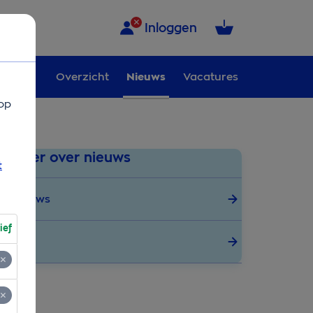
Inloggen
Overzicht
Nieuws
Vacatures
op
Meer over nieuws
t
Nieuws
ief
Pers