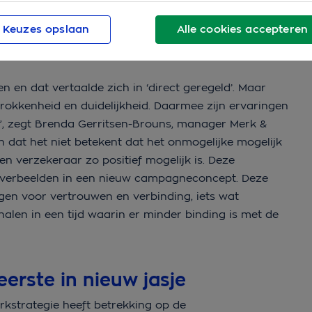
‘Ja, dat is OHRA’.
Keuzes opslaan
Alle cookies accepteren
g
en en dat vertaalde zich in ‘direct geregeld’. Maar
rokkenheid en duidelijkheid. Daarmee zijn ervaringen
”, zegt
Brenda Gerritsen-Brouns, manager Merk &
an dat het niet betekent dat het onmogelijke mogelijk
en verzekeraar
zo positief mogelijk is. Deze
 verbeelden in een nieuw campagneconcept. Deze
gen voor vertrouwen en verbinding, iets wat
alen in een tijd waarin er minder binding is met de
eerste in nieuw jasje
kstrategie heeft betrekking op de