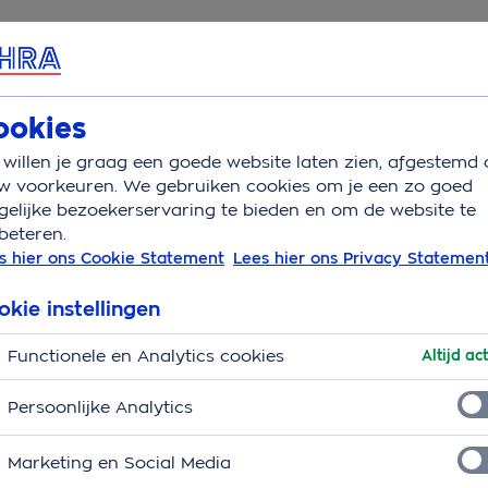
rvice & Contact
ookies
willen je graag een goede website laten zien, afgestemd 
ts te laag ingeschat door baasjes
w voorkeuren. We gebruiken cookies om je een zo goed
elijke bezoekerservaring te bieden en om de website te
beteren.
s hier ons Cookie Statement
Lees hier ons Privacy Statemen
te laag ingeschat
okie instellingen
Functionele en Analytics cookies
Altijd act
n de kosten van dierenartsbehandelingen blijkt uit
ierenverzekeraar van Nederland. Zo liggen de
Persoonlijke Analytics
sband-operatie rond de € 2.000,-, terwijl de baasjes
end euro minder kost. Ook katteneigenaren hebben
Marketing en Social Media
et hechten van een wond wordt gemiddeld ingeschat op