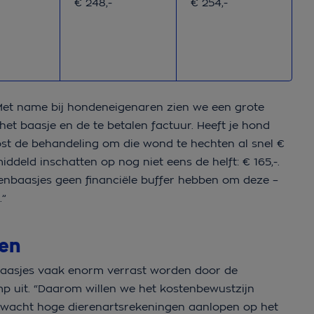
zorg
lde kostenschatting kattenbaasjes met verzekering
Gemiddelde kostenschatting kattenbaasjes 
Gemiddelde kostenscha
€ 248,-
€ 254,-
Met name bij hondeneigenaren zien we een grote
et baasje en de te betalen factuur. Heeft je hond
st de behandeling om die wond te hechten al snel €
ddeld inschatten op nog niet eens de helft: € 165,-.
nbaasjes geen financiële buffer hebben om deze –
.”
ten
baasjes vaak enorm verrast worden door de
mp uit. “Daarom willen we het kostenbewustzijn
erwacht hoge dierenartsrekeningen aanlopen op het