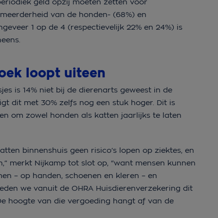
eriodiek geld opzij moeten zetten voor
e meerderheid van de honden- (68%) en
geveer 1 op de 4 (respectievelijk 22% en 24%) is
neens.
oek loopt uiteen
 is 14% niet bij de dierenarts geweest in de
t dit met 30% zelfs nog een stuk hoger. Dit is
en om zowel honden als katten jaarlijks te laten
tten binnenshuis geen risico’s lopen op ziektes, en
,” merkt Nijkamp tot slot op, “want mensen kunnen
men – op handen, schoenen en kleren – en
eden we vanuit de OHRA Huisdierenverzekering dit
 De hoogte van die vergoeding hangt af van de