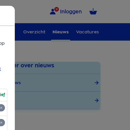
Inloggen
Overzicht
Nieuws
Vacatures
op
Meer over nieuws
t
Nieuws
ief
Pers