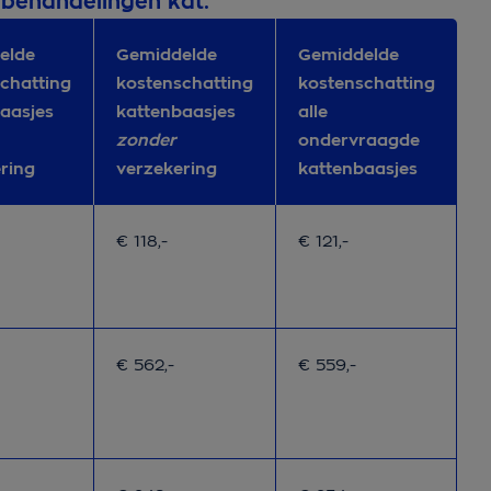
 behandelingen kat:
elde
Gemiddelde
Gemiddelde
chatting
kostenschatting
kostenschatting
aasjes
kattenbaasjes
alle
zonder
ondervraagde
ering
verzekering
kattenbaasjes
zorg
lde kostenschatting kattenbaasjes met verzekering
Gemiddelde kostenschatting kattenbaasjes 
Gemiddelde kostenscha
€ 118,-
€ 121,-
zorg
lde kostenschatting kattenbaasjes met verzekering
Gemiddelde kostenschatting kattenbaasjes 
Gemiddelde kostenscha
€ 562,-
€ 559,-