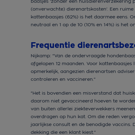
baasjes ‘zonder een huisdierenverzekering p
(onverwachte) dierenartskosten’. Een ruim
kattenbaasjes (62%) is het daarmee eens. On
neutraal en 1 op de 10 (10% en 14%) is het o
Frequentie dierenartsbez
Nijkamp: “Van de ondervraagde hondenbaasjes
afgelopen 12 maanden. Voor kattenbaasjes lig
opmerkelijk, aangezien dierenartsen adviser
controleren en vaccineren.”
“Het is bovendien een misverstand dat huiska
daarom niet gevaccineerd hoeven te worden
van buiten allerlei ziekteverwekkers meene
overdragen op hun kat. Om die reden vergo
jaarlijkse consult en de benodigde vaccins.
dekking die een klant kiest.”