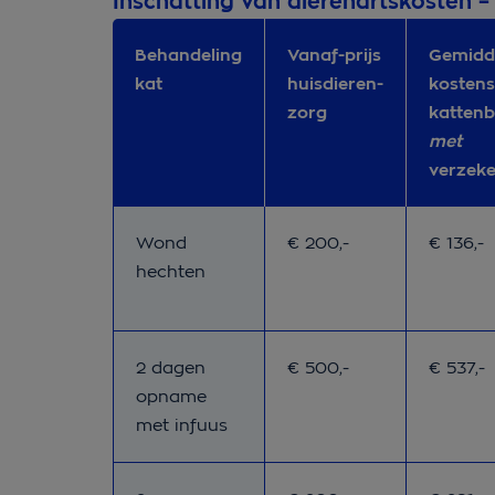
Inschatting van dierenartskosten –
Behandeling
Vanaf-prijs
Gemidd
kat
huisdieren-
kostens
zorg
kattenb
met
verzek
Vanaf-prijs huisdieren-
Gemidde
Wond
€ 200,-
€ 136,-
hechten
Vanaf-prijs huisdieren-
Gemidde
2 dagen
€ 500,-
€ 537,-
opname
met infuus