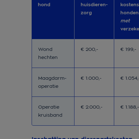
hond
huisdieren-
kostens
zorg
honden
met
verzek
Vanaf-prijs huisdieren- 
Gemidde
Wond
€ 200,-
€ 199,-
hechten
Vanaf-prijs huisdieren- 
Gemidde
Maagdarm-
€ 1.000,-
€ 1.054,
operatie
Vanaf-prijs huisdieren- 
Gemidde
Operatie
€ 2.000,-
€ 1.188,-
kruisband