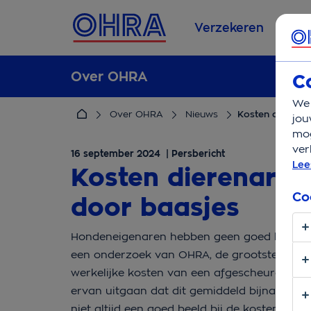
Verzekeren
Se
Over OHRA
C
We 
Over OHRA
Nieuws
Kosten dierenar
jou
mog
ver
16 september 2024 | Persbericht
Lee
Kosten dierenarts 
Co
door baasjes
Hondeneigenaren hebben geen goed besef va
een onderzoek van OHRA, de grootste huisd
werkelijke kosten van een afgescheurde krui
ervan uitgaan dat dit gemiddeld bijna duiz
niet altijd een goed beeld bij de kosten; h