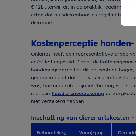
€ 121,-, terwijl dit in de praktijk regelmatig
ertoe dat huisdierenbaasjes regelmatig voor
dierenarts.
Kostenperceptie honden-
Onlangs heeft een representatieve groep va
en/of kat ingevuld. Onder de katteneigenaren
hondeneigenaren ligt dit percentage hoger; 
genomen geldt dat hoe vaker een huisdieren
was, hoe accurater zijn inschatting van spe
met een
huisdierenverzekering
de zorgkoste
niet verzekerd hebben.
Inschatting van dierenartskosten 
Behandeling
Vanaf-prijs
Gemidd