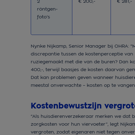
Vanaf-prijs huisdieren-
Gemidde
2
€ 200,-
€ 281,-
röntgen-
foto’s
Nynke Nijkamp, Senior Manager bij OHRA: “
discrepantie tussen de kostenperceptie van h
ruziegemaakt met die van de buren? Dan ko
400,-, terwijl baasjes de kosten daarvan gemi
Dat kan problemen geven wanneer huisdiere
meestal onverwachte – kosten op te vangen
Kostenbewustzijn vergro
“Als huisdierenverzekeraar merken we dat 
zorgkosten voor hun viervoeter”, legt Nijka
vergroten, zodat eigenaren niet tegen onv