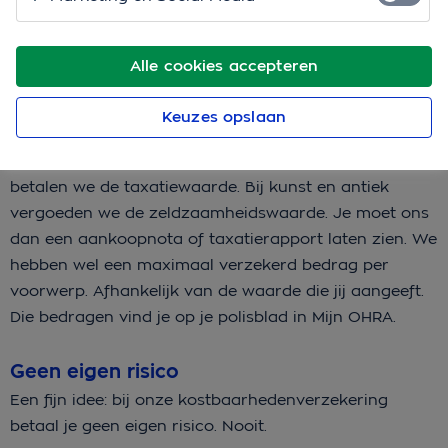
Wat je van ons terugkrijgt
Alle cookies accepteren
Bij schade, diefstal of verlies van kostbare spullen krijg
je vaak de nieuwwaarde vergoed. Dat is het bedrag
Keuzes opslaan
waarmee je een vergelijkbaar sieraad, instrument of
camera kunt kopen. Zijn je spullen getaxeerd? Dan
betalen we de taxatiewaarde. Bij kunst en antiek
vergoeden we de zeldzaamheidswaarde. Je moet ons
dan een aankoopnota of taxatierapport laten zien. We
hebben wel een maximaal verzekerd bedrag per
voorwerp. Afhankelijk van de waarde die jij aangeeft.
Die bedragen vind je op je polisblad in Mijn OHRA.
Geen eigen risico
Een fijn idee: bij onze kostbaarhedenverzekering
betaal je geen eigen risico. Nooit.