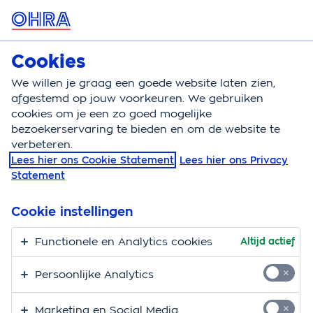
MENU
Kostbaarhedenverzekering
Cookies
We willen je graag een goede website laten zien,
Kostbaarhedenverzekering
Dekking
afgestemd op jouw voorkeuren. We gebruiken
cookies om je een zo goed mogelijke
Wat is verzekerd met
bezoekerservaring te bieden en om de website te
verbeteren.
de
Lees hier ons Cookie Statement
Lees hier ons Privacy
Statement
kostbaarhedenverzekering
Cookie instellingen
Kettingen, oorbellen, horloges, fotocamera’s,
Functionele en Analytics cookies
Altijd actief
muziekinstrumenten… Met de
kostbaarhedenverzekering zijn je dure spullen
Persoonlijke Analytics
verzekerd tegen diefstal, verlies en beschadiging. Voor
bijna alles geldt: over de hele wereld.
Marketing en Social Media