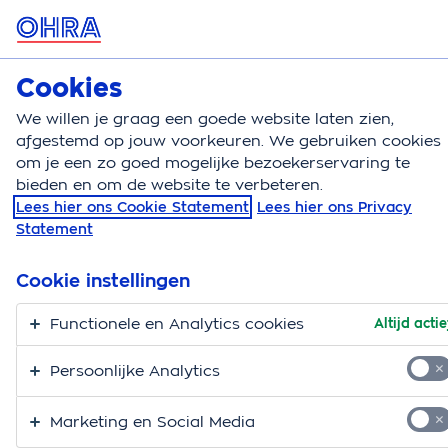
MENU
Cookies
Zorgverzekering
We willen je graag een goede website laten zien,
Zorgverzekering
Berekenen
afgestemd op jouw voorkeuren. We gebruiken cookies
om je een zo goed mogelijke bezoekerservaring te
Zorgverzekering
bieden en om de website te verbeteren.
Lees hier ons Cookie Statement
Lees hier ons Privacy
Statement
Cookie instellingen
Dekking
Gegevens
Aanvrager
Afrondi
tuatie
Functionele en Analytics cookies
Altijd actie
Persoonlijke Analytics
Heb je al een OHRA Zorgverzekering?
Marketing en Social Media
Log in bij Mijn OHRA Zorg