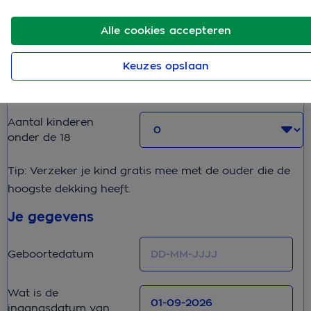
Alle cookies accepteren
Hoeveel personen wil je verzekeren?
Keuzes opslaan
Aantal volwassenen
Aantal kinderen
onder de 18
Tip: Verzeker je kind gratis mee met de ouder die de
hoogste dekking heeft.
Je gegevens
Geboortedatum
Wat is de
ingangsdatum van