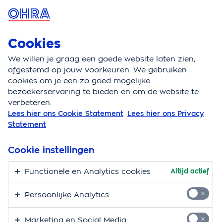
MENU
Cookies
Over OHRA
We willen je graag een goede website laten zien,
Over OHRA
Nieuws
afgestemd op jouw voorkeuren. We gebruiken
cookies om je een zo goed mogelijke
Nieuws- en
bezoekerservaring te bieden en om de website te
verbeteren.
persberichten
Lees hier ons Cookie Statement
Lees hier ons Privacy
Statement
Cookie instellingen
13 november 2025 | Persbericht
Functionele en Analytics cookies
Altijd actief
OHRA maakt zorgpremie 2026
bekend
Persoonlijke Analytics
In 2026 betaal je bij OHRA Zorg voor de
Marketing en Social Media